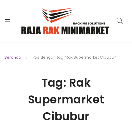
xpand
ild
xpand
enu
ild
xpand
enu
ild
xpand
enu
ild
Beranda
Pos dengan tag “Rak Supermarket Cibubur”
xpand
enu
ild
xpand
enu
Tag:
Rak
ild
xpand
enu
ild
Supermarket
enu
Cibubur