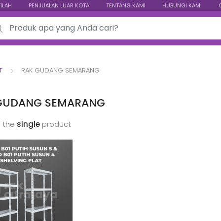
TILAH
PENJUALAN LUAR KOTA
TENTANG KAMI
HUBUNGI KAMI
ch for:
T
RAK GUDANG SEMARANG
GUDANG SEMARANG
 the
single
product