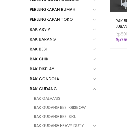
PERLENGKAPAN RUMAH
PERLENGKAPAN TOKO
RAK B
LUBA
RAK ARSIP
SHELV
Rp
80
PUTIH
RAK BARANG
Rp
75
RAK BESI
RAK CHIKI
RAK DISPLAY
RAK GONDOLA
RAK GUDANG
RAK GALVANIS
RAK GUDANG BESI KRISBOW
RAK GUDANG BESI SIKU
RAK GUDANG HEAVY DUTY