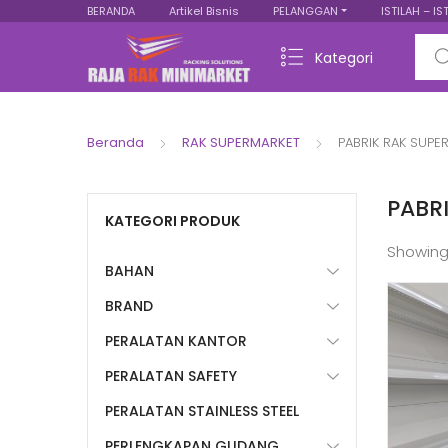
BERANDA
Artikel Bisnis
PELANGGAN
ISTILAH – IS
Sear
Kategori
Beranda
RAK SUPERMARKET
PABRIK RAK SUPE
PABR
KATEGORI PRODUK
Showing
BAHAN
BRAND
PERALATAN KANTOR
PERALATAN SAFETY
PERALATAN STAINLESS STEEL
PERLENGKAPAN GUDANG