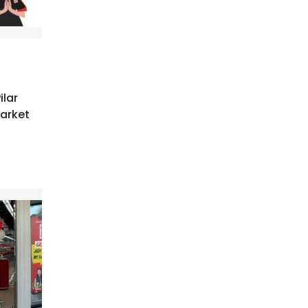
ilar
arket