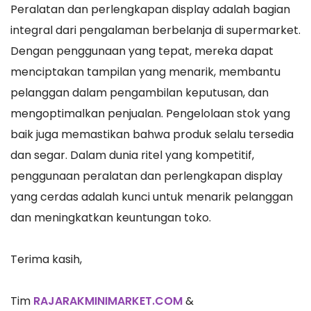
Peralatan dan perlengkapan display adalah bagian
integral dari pengalaman berbelanja di supermarket.
Dengan penggunaan yang tepat, mereka dapat
menciptakan tampilan yang menarik, membantu
pelanggan dalam pengambilan keputusan, dan
mengoptimalkan penjualan. Pengelolaan stok yang
baik juga memastikan bahwa produk selalu tersedia
dan segar. Dalam dunia ritel yang kompetitif,
penggunaan peralatan dan perlengkapan display
yang cerdas adalah kunci untuk menarik pelanggan
dan meningkatkan keuntungan toko.
Terima kasih,
Tim
RAJARAKMINIMARKET.COM
&