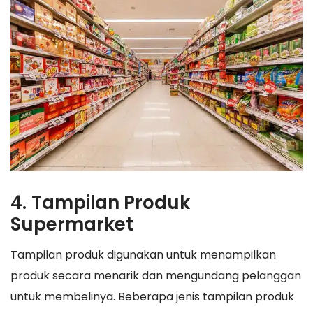
4.
Tampilan Produk
Supermarket
Tampilan produk digunakan untuk menampilkan
produk secara menarik dan mengundang pelanggan
untuk membelinya. Beberapa jenis tampilan produk