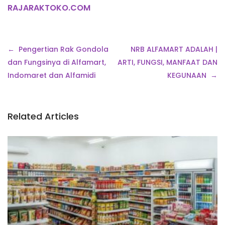
RAJARAKTOKO.COM
Navigasi
Pengertian Rak Gondola
NRB ALFAMART ADALAH |
pos
dan Fungsinya di Alfamart,
ARTI, FUNGSI, MANFAAT DAN
Indomaret dan Alfamidi
KEGUNAAN
Related Articles