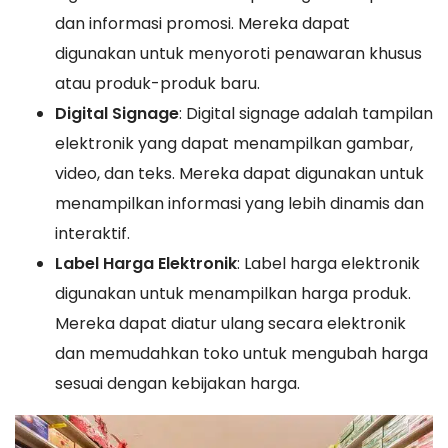
dan informasi promosi. Mereka dapat
digunakan untuk menyoroti penawaran khusus
atau produk-produk baru.
Digital Signage
: Digital signage adalah tampilan
elektronik yang dapat menampilkan gambar,
video, dan teks. Mereka dapat digunakan untuk
menampilkan informasi yang lebih dinamis dan
interaktif.
Label Harga Elektronik
: Label harga elektronik
digunakan untuk menampilkan harga produk.
Mereka dapat diatur ulang secara elektronik
dan memudahkan toko untuk mengubah harga
sesuai dengan kebijakan harga.