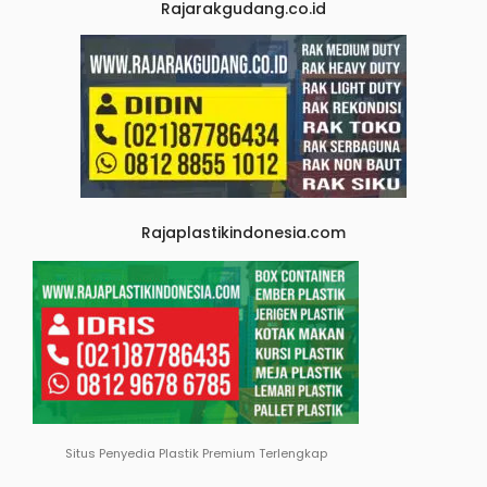
Rajarakgudang.co.id
Rajaplastikindonesia.com
Situs Penyedia Plastik Premium Terlengkap