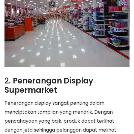
2.
Penerangan Display
Supermarket
Penerangan display sangat penting dalam
menciptakan tampilan yang menarik. Dengan
pencahayaan yang baik, produk dapat terlihat
dengan jeta sehingga pelanggan dapat melihat