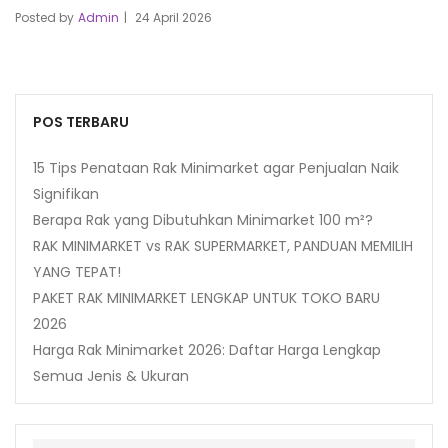
Posted by
Admin
24 April 2026
POS TERBARU
15 Tips Penataan Rak Minimarket agar Penjualan Naik
Signifikan
Berapa Rak yang Dibutuhkan Minimarket 100 m²?
RAK MINIMARKET vs RAK SUPERMARKET, PANDUAN MEMILIH
YANG TEPAT!
PAKET RAK MINIMARKET LENGKAP UNTUK TOKO BARU
2026
Harga Rak Minimarket 2026: Daftar Harga Lengkap
Semua Jenis & Ukuran