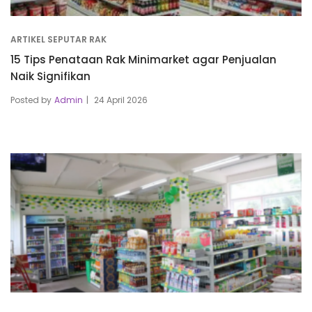
ARTIKEL SEPUTAR RAK
15 Tips Penataan Rak Minimarket agar Penjualan
Naik Signifikan
Posted by
Admin
24 April 2026