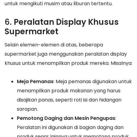
untuk mengikuti musim atau liburan tertentu.
6.
Peralatan Display Khusus
Supermarket
Selain elemen-elemen di atas, beberapa
supermarket juga menggunakan peralatan display
khusus untuk menampilkan produk mereka. Misalnya:
Meja Pemanas
: Meja pemanas digunakan untuk
menampilkan produk makanan yang harus
disajikan panas, seperti roti isi dan hidangan
sarapan.
Pemotong Daging dan Mesin Pengupas
:
Peralatan ini digunakan di bagian daging dan
produk segar lainnya untuk memotong produk