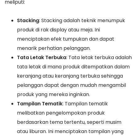
meliputi:
Stacking
: Stacking adalah teknik menumpuk
produk di rak display atau meja. Ini
menciptakan efek tumpukan dan dapat
menarik perhatian pelanggan.
Tata Letak Terbuka
: Tata letak terbuka adalah
tata letak di mana produk ditempatkan dalam
keranjang atau keranjang terbuka sehingga
pelanggan dapat dengan mudah mengambil
produk yang mereka inginkan.
Tampilan Tematik
: Tampilan tematik
melibatkan pengelompokan produk
berdasarkan tema tertentu, seperti musim
atau liburan. Ini menciptakan tampilan yang