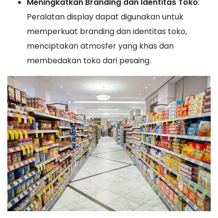
Meningkatkan Branding dan Identitas Toko
:
Peralatan display dapat digunakan untuk
memperkuat branding dan identitas toko,
menciptakan atmosfer yang khas dan
membedakan toko dari pesaing.