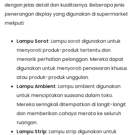
dengan jelas detail dan kualitasnya. Beberapa jenis
penerangan display yang digunakan di supermarket
meliputi:
Lampu Sorot
: Lampu sorot digunakan untuk
menyoroti produk-produk tertentu dan
menarik perhatian pelanggan. Mereka dapat
digunakan untuk menyoroti penawaran khusus
atau produk-produk unggulan.
Lampu Ambient
: Lampu ambient digunakan
untuk menciptakan suasana dalam toko.
Mereka seringkali ditempatkan di langit-langit
dan memberikan cahaya merata ke seluruh
ruangan.
Lampu Strip
: Lampu strip digunakan untuk