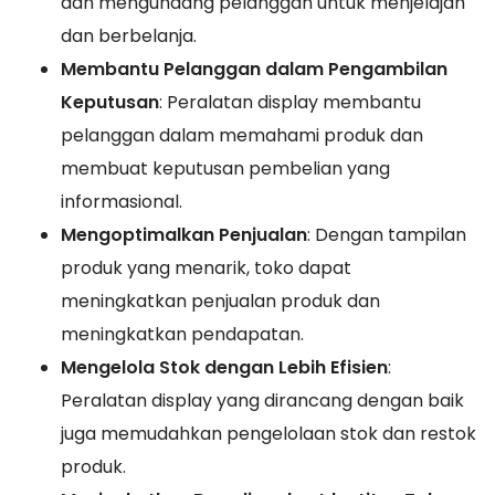
dan mengundang pelanggan untuk menjelajah
dan berbelanja.
Membantu Pelanggan dalam Pengambilan
Keputusan
: Peralatan display membantu
pelanggan dalam memahami produk dan
membuat keputusan pembelian yang
informasional.
Mengoptimalkan Penjualan
: Dengan tampilan
produk yang menarik, toko dapat
meningkatkan penjualan produk dan
meningkatkan pendapatan.
Mengelola Stok dengan Lebih Efisien
:
Peralatan display yang dirancang dengan baik
juga memudahkan pengelolaan stok dan restok
produk.