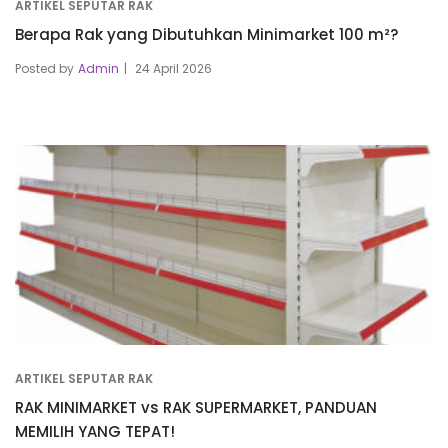
ARTIKEL SEPUTAR RAK
Berapa Rak yang Dibutuhkan Minimarket 100 m²?
Posted by
Admin
24 April 2026
ARTIKEL SEPUTAR RAK
RAK MINIMARKET vs RAK SUPERMARKET, PANDUAN
MEMILIH YANG TEPAT!