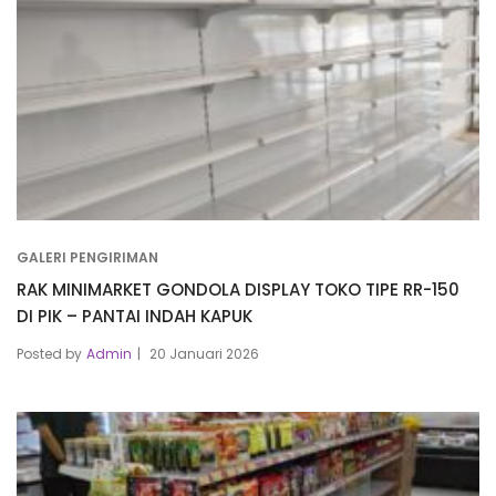
GALERI PENGIRIMAN
RAK MINIMARKET GONDOLA DISPLAY TOKO TIPE RR-150
DI PIK – PANTAI INDAH KAPUK
Posted by
Admin
20 Januari 2026