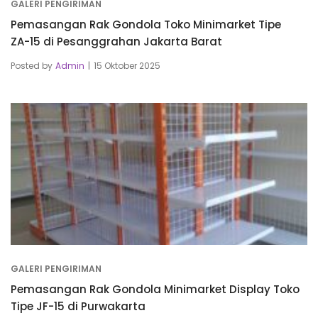
GALERI PENGIRIMAN
Pemasangan Rak Gondola Toko Minimarket Tipe
ZA-15 di Pesanggrahan Jakarta Barat
Posted by
Admin
15 Oktober 2025
GALERI PENGIRIMAN
Pemasangan Rak Gondola Minimarket Display Toko
Tipe JF-15 di Purwakarta