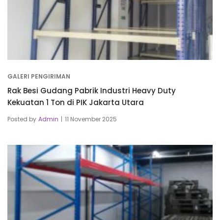
GALERI PENGIRIMAN
Rak Besi Gudang Pabrik Industri Heavy Duty
Kekuatan 1 Ton di PIK Jakarta Utara
Posted by
Admin
11 November 2025