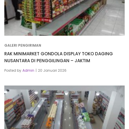
GALERI PENGIRIMAN
RAK MINIMARKET GONDOLA DISPLAY TOKO DAGING
NUSANTARA DI PENGGILINGAN – JAKTIM
Posted by
Admin
20 Januari 2026