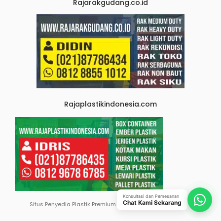
Rajarakgudang.co.id
Rajaplastikindonesia.com
Konsultasi dan Pemesanan
Chat Kami Sekarang
Situs Penyedia Plastik Premium Terlengkap