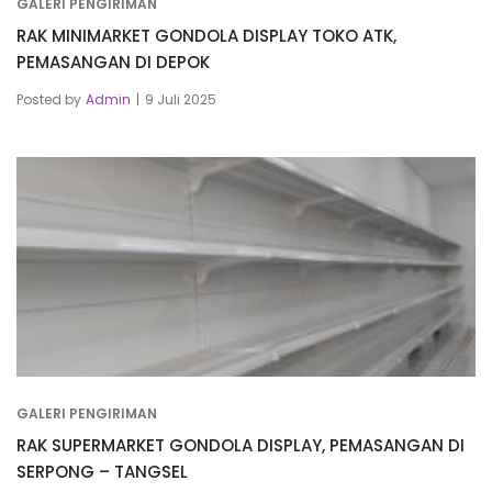
GALERI PENGIRIMAN
RAK MINIMARKET GONDOLA DISPLAY TOKO ATK,
PEMASANGAN DI DEPOK
Posted by
Admin
9 Juli 2025
GALERI PENGIRIMAN
RAK SUPERMARKET GONDOLA DISPLAY, PEMASANGAN DI
SERPONG – TANGSEL