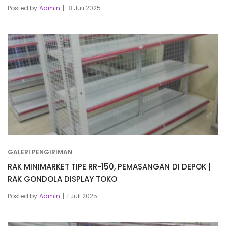
Posted by
Admin
8 Juli 2025
GALERI PENGIRIMAN
RAK MINIMARKET TIPE RR-150, PEMASANGAN DI DEPOK |
RAK GONDOLA DISPLAY TOKO
Posted by
Admin
1 Juli 2025