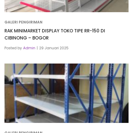
GALERI PENGIRIMAN
RAK MINIMARKET DISPLAY TOKO TIPE RR-150 DI
CIBINONG – BOGOR
Posted by
Admin
29 Januari 2025
GALERI PENGIRIMAN