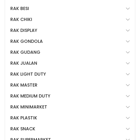
RAK BESI
RAK CHIKI
RAK DISPLAY
RAK GONDOLA
RAK GUDANG
RAK JUALAN
RAK LIGHT DUTY
RAK MASTER
RAK MEDIUM DUTY
RAK MINIMARKET
RAK PLASTIK
RAK SNACK
RAK SUPERMARKET