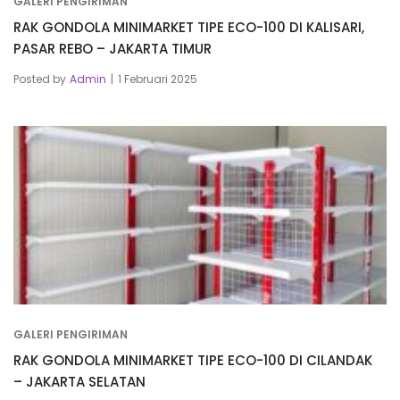
GALERI PENGIRIMAN
RAK GONDOLA MINIMARKET TIPE ECO-100 DI KALISARI,
PASAR REBO – JAKARTA TIMUR
Posted by
Admin
1 Februari 2025
GALERI PENGIRIMAN
RAK GONDOLA MINIMARKET TIPE ECO-100 DI CILANDAK
– JAKARTA SELATAN