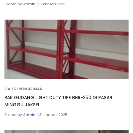
Posted by
Admin
1 Februari 2025
GALERI PENGIRIMAN
RAK GUDANG LIGHT DUTY TIPE BHR-250 DI PASAR
MINGGU JAKSEL
Posted by
Admin
31 Januari 2025