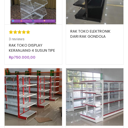
RAK TOKO ELEKTRONIK
DARI RAK GONDOLA
Peringkat
3
3
reviews
DISPLAY SUPERMARKET
5.00
dari 5
RAK TOKO DISPLAY
KERANJANG 4 SUSUN TIPE
berdasarka
RKS50
Rp
750.000,00
n
penilaian
pelanggan