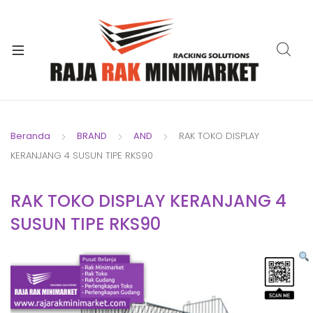
xpand
ild
xpand
enu
ild
enu
Beranda
BRAND
AND
RAK TOKO DISPLAY
KERANJANG 4 SUSUN TIPE RKS90
xpand
ild
RAK TOKO DISPLAY KERANJANG 4
xpand
enu
ild
SUSUN TIPE RKS90
xpand
enu
ild
xpand
enu
ild
xpand
enu