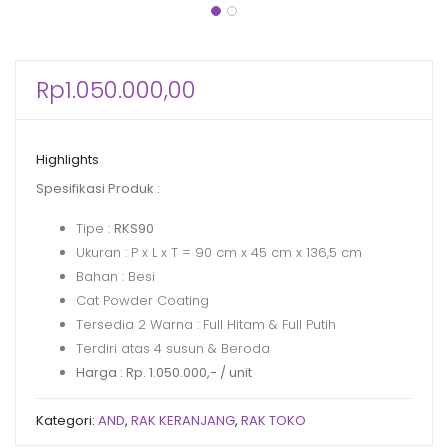
xpand
ild
xpand
enu
ild
Rp
1.050.000,00
xpand
enu
ild
xpand
enu
Highlights
ild
Spesifikasi Produk :
xpand
enu
ild
Tipe :
RKS90
enu
Ukuran : P x L x T = 90 cm x 45 cm x 136,5 cm
Bahan : Besi
Cat Powder Coating
Tersedia 2 Warna : Full Hitam & Full Putih
Terdiri atas 4 susun & Beroda
Harga : Rp. 1.050.000,- / unit
Kategori:
AND
,
RAK KERANJANG
,
RAK TOKO