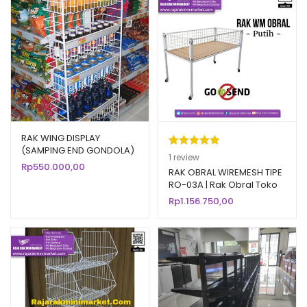
RAK WING DISPLAY
(SAMPING END GONDOLA)
Peringkat
1
1
review
TIPE ST-12 RAJA RAK
Rp
550.000,00
5.00
dari 5
RAK OBRAL WIREMESH TIPE
RO-03A | Rak Obral Toko
berdasarka
Minimarket
Rp
1.156.750,00
n
penilaian
pelanggan