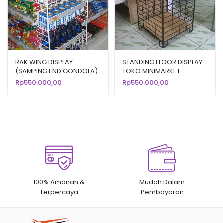
RAK WING DISPLAY
STANDING FLOOR DISPLAY
(SAMPING END GONDOLA)
TOKO MINIMARKET
TIPE ST-12 RAJA RAK
SUPERMARKET ST-11
Rp
550.000,00
Rp
550.000,00
100% Amanah &
Mudah Dalam
Terpercaya
Pembayaran