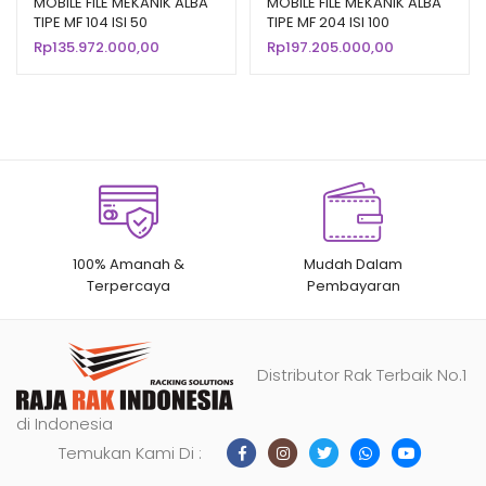
MOBILE FILE MEKANIK ALBA
MOBILE FILE MEKANIK ALBA
TIPE MF 104 ISI 50
TIPE MF 204 ISI 100
COMPARTMENT
COMPARTMENT
Rp
135.972.000,00
Rp
197.205.000,00
100% Amanah &
Mudah Dalam
Terpercaya
Pembayaran
Distributor Rak Terbaik No.1
di Indonesia
Temukan Kami Di :