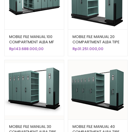
MOBILE FILE MANUAL 100
MOBILE FILE MANUAL 20
COMPARTMENT ALBA MF
COMPARTMENT ALBA TIPE
10-22 W2000
MF 4-22
Rp
143.688.000,00
Rp
31.251.000,00
MOBILE FILE MANUAL 30
MOBILE FILE MANUAL 40
COMPARTMENT ALBA TIPE
COMPARTMENT ALBA TIPE