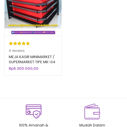
Peringkat
4
4
reviews
5.00
dari 5
MEJA KASIR MINIMARKET /
SUPERMARKET TIPE MK-04
berdasarka
RAJARAK
Rp
5.300.000,00
n
penilaian
pelanggan
100% Amanah &
Mudah Dalam