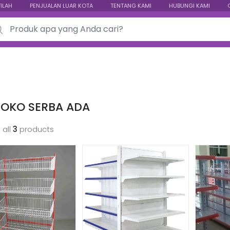
TILAH
PENJUALAN LUAR KOTA
TENTANG KAMI
HUBUNGI KAMI
ch for:
TOKO SERBA ADA
 all
3
products