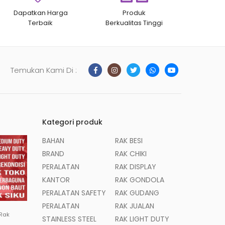
Dapatkan Harga
Produk
Terbaik
Berkualitas Tinggi
Temukan Kami Di :
Kategori produk
BAHAN
RAK BESI
BRAND
RAK CHIKI
PERALATAN
RAK DISPLAY
KANTOR
RAK GONDOLA
PERALATAN SAFETY
RAK GUDANG
PERALATAN
RAK JUALAN
 Rak
STAINLESS STEEL
RAK LIGHT DUTY