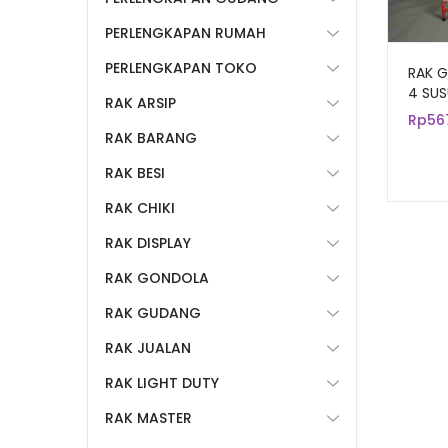
PERLENGKAPAN RUMAH
PERLENGKAPAN TOKO
RAK G
4 SUS
RAK ARSIP
UKURA
Rp
56
RAK D
RAK BARANG
MINI
KELO
RAK BESI
RAK CHIKI
RAK DISPLAY
RAK GONDOLA
RAK GUDANG
RAK JUALAN
RAK LIGHT DUTY
RAK MASTER