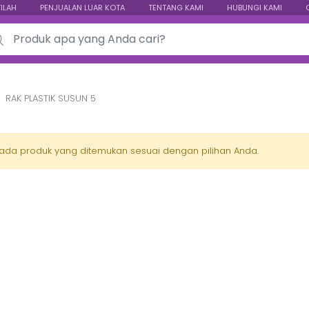
TILAH
PENJUALAN LUAR KOTA
TENTANG KAMI
HUBUNGI KAMI
ch for:
RAK PLASTIK SUSUN 5
 ada produk yang ditemukan sesuai dengan pilihan Anda.