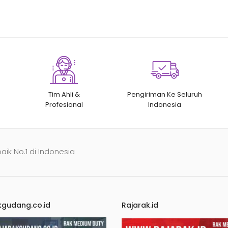
Tim Ahli &
Pengiriman Ke Seluruh
Profesional
Indonesia
baik No.1 di Indonesia
kgudang.co.id
Rajarak.id