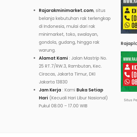
Rajarakminimarket.com
, situs
belanja kebutuhan rak terlengkap
di Indonesia, mulai dari rak
minimarket, toko, swalayan,
gondola, gudang, hingga rak
Rajapl
warung.
Alamat Kami
: Jalan Mastrip No.
25 RT.7/RW.3, Rambutan, Kec.
Ciracas, Jakarta Timur, DKI
Jakarta 13830
Jam Kerja
: Kami
Buka Setiap
Hari
(Kecuali Hari Libur Nasional)
Situs P
Pukul 08.00 – 17.00 WIB