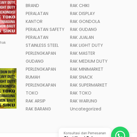
BRAND
RAK CHIKI
PERALATAN
RAK DISPLAY
KANTOR
RAK GONDOLA
PERALATAN SAFETY
RAK GUDANG
PERALATAN
RAK JUALAN
 Rak
STAINLESS STEEL
RAK LIGHT DUTY
PERLENGKAPAN
RAK MASTER
GUDANG
RAK MEDIUM DUTY
PERLENGKAPAN
RAK MINIMARKET
RUMAH
RAK SNACK
PERLENGKAPAN
RAK SUPERMARKET
TOKO
RAK TOKO
RAK ARSIP
RAK WARUNG
RAK BARANG
Uncategorized
Konsultasi dan Pemesanan