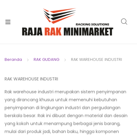
xpand
ild
xpand
enu
ild
xpand
enu
ild
xpand
enu
ild
Beranda
RAK GUDANG
RAK WAREHOUSE INDUSTRI
xpand
enu
ild
xpand
enu
RAK WAREHOUSE INDUSTRI
ild
xpand
enu
Rak warehouse industri merupakan sistem penyimpanan
ild
yang dirancang khusus untuk memenuhi kebutuhan
enu
penyimpanan di lingkungan industri dan pergudangan
berskala besar. Rak ini dibuat dengan material dan desain
yang kokoh untuk menampung berbagai jenis barang,
mulai dari produk jadi, bahan baku, hingga komponen