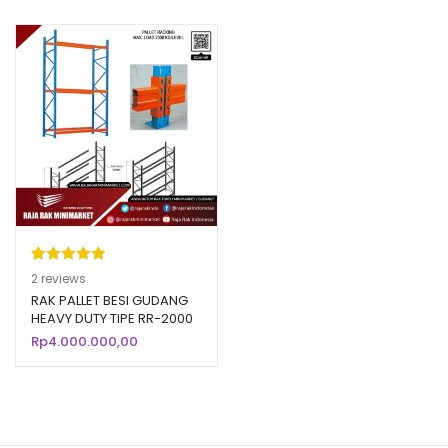
Peringkat
2
2
reviews
5.00
dari 5
RAK PALLET BESI GUDANG
HEAVY DUTY TIPE RR-2000
berdasarka
RAJA RAK
Rp
4.000.000,00
n
penilaian
pelanggan