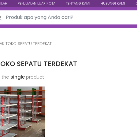
TILAH
PENJUALAN LUAR KOTA
TENTANG KAMI
HUBUNGI KAMI
ch for:
AK TOKO SEPATU TERDEKAT
TOKO SEPATU TERDEKAT
 the
single
product