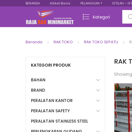
BERANDA
Artikel Bisnis
PELANGGAN
ISTILAH – IS
Sear
Kategori
Beranda
RAK TOKO
RAK TOKO SEPATU
R
RAK 
KATEGORI PRODUK
Showing
BAHAN
BRAND
PERALATAN KANTOR
PERALATAN SAFETY
PERALATAN STAINLESS STEEL
PERLENGKAPAN GUDANG