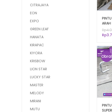
CITRAJAYA
EON
PINTU
EXPO
ARAH 
DENG
GREEN LEAF
Rp
4.
Rp
3.
HANATA
KIRAPAC
KIYORA
Obral
KRISBOW
!
LION STAR
LUCKY STAR
MASTER
MELODY
MIRANI
PINTU
MUTU
SUPER