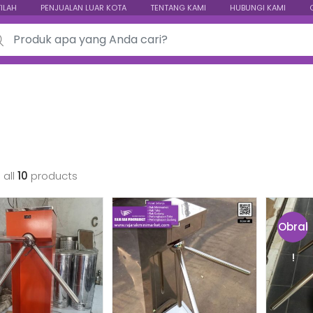
TILAH
PENJUALAN LUAR KOTA
TENTANG KAMI
HUBUNGI KAMI
ch for:
 all
10
products
Obral
!