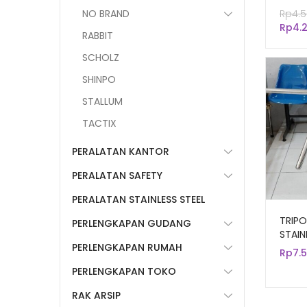
| PIN
NO BRAND
Rp
4.
/ KEL
Rp
4.
RABBIT
SCHOLZ
SHINPO
STALLUM
TACTIX
PERALATAN KANTOR
PERALATAN SAFETY
PERALATAN STAINLESS STEEL
TRIPO
PERLENGKAPAN GUDANG
STAIN
PERLENGKAPAN RUMAH
PINTU
Rp
7.
PERLENGKAPAN TOKO
RAK ARSIP