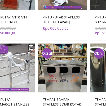
 PUTAR ANTRIAN 1
PINTU PUTAR STAINLESS
PINTU 
BOX SINGLE
BOX SATU ARAH |
SUPER
AN COUNTER
TRIPOD TURNSTILE
DOUBL
Harga
000.000,00
Rp
6.000.000,00
Rp
5.5
SINGLE
COUNT
Harga
aslinya
750.000,00
Rp
5.2
saat
adalah:
ini
Rp4.000.000,00.
adalah:
Rp3.750.000,00.
Obral
Obral
!
!
 PUTAR
TEMPAT SAMPAH
TEMPA
MARKET STAINLESS
STAINLESS BESAR KOTAK
STAINL