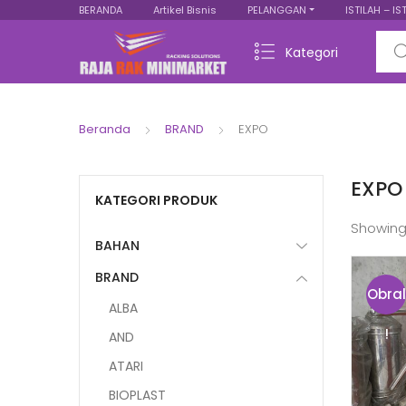
BERANDA
Artikel Bisnis
PELANGGAN
ISTILAH – IS
Sear
Kategori
Beranda
BRAND
EXPO
EXPO
KATEGORI PRODUK
Showing
BAHAN
BRAND
Obral
ALBA
!
AND
ATARI
BIOPLAST