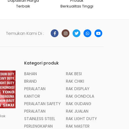
Dapatkan Harga
Produk
Terbaik
Berkualitas Tinggi
Temukan Kami Di :
Kategori produk
BAHAN
RAK BESI
BRAND
RAK CHIKI
PERALATAN
RAK DISPLAY
KANTOR
RAK GONDOLA
PERALATAN SAFETY
RAK GUDANG
PERALATAN
RAK JUALAN
 Rak
STAINLESS STEEL
RAK LIGHT DUTY
PERLENGKAPAN
RAK MASTER