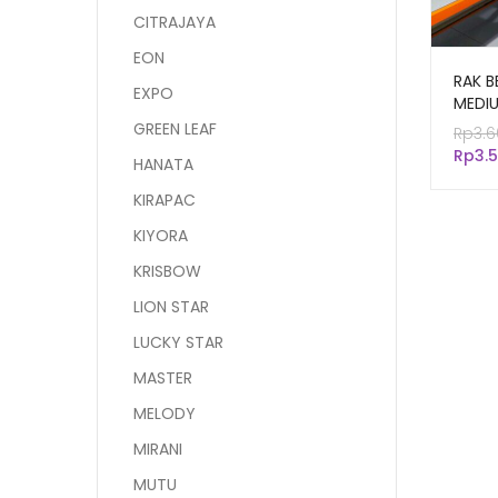
CITRAJAYA
EON
RAK B
EXPO
MEDI
KAPAS
GREEN LEAF
Rp
3.6
ZA-5
Rp
3.
HANATA
KIRAPAC
KIYORA
KRISBOW
LION STAR
LUCKY STAR
MASTER
MELODY
MIRANI
MUTU