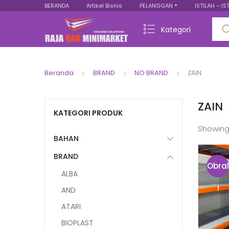
BERANDA
Artikel Bisnis
PELANGGAN
ISTILAH – IS
Sear
Kategori
Beranda
BRAND
NO BRAND
ZAIN
ZAIN
KATEGORI PRODUK
Showing
BAHAN
BRAND
Obral
ALBA
!
AND
ATARI
BIOPLAST