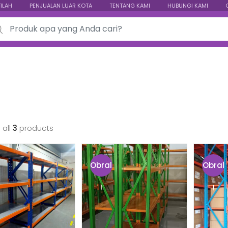
TILAH
PENJUALAN LUAR KOTA
TENTANG KAMI
HUBUNGI KAMI
ch for:
 all
3
products
Obral
Obral
!
!