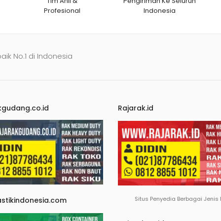
Tim Ahli &
Pengiriman Ke Seluruh
Profesional
Indonesia
baik No.1 di Indonesia
kgudang.co.id
Rajarak.id
Situs Penyedia Berbagai Jenis
astikindonesia.com