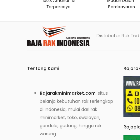
100% Amanah &
Mudah Dalam
Terpercaya
Pembayaran
Distributor Rak Ter
Tentang Kami
Rajara
Rajarakminimarket.com
, situs
belanja kebutuhan rak terlengkap
di Indonesia, mulai dari rak
minimarket, toko, swalayan,
gondola, gudang, hingga rak
Rajapl
warung.