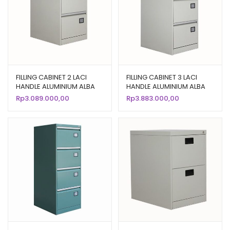
FILLING CABINET 2 LACI
FILLING CABINET 3 LACI
HANDLE ALUMINIUM ALBA
HANDLE ALUMINIUM ALBA
TIPE FC 102
TIPE FC 103
Rp
3.089.000,00
Rp
3.883.000,00