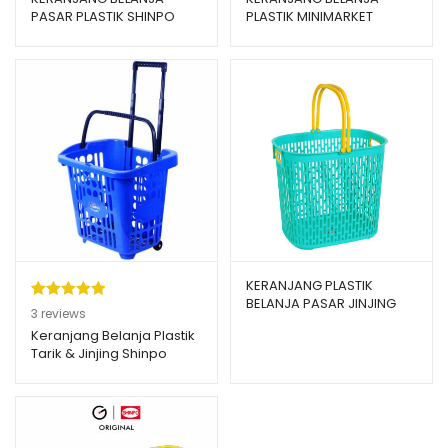
PASAR PLASTIK SHINPO
PLASTIK MINIMARKET
PIGEON SIP 340
SHINPO TOUCAN – SIP 339
KERANJANG PLASTIK
BELANJA PASAR JINJING
Peringkat
3
3
reviews
BESAR SHINPO
5.00
dari 5
Keranjang Belanja Plastik
CONVENIENT – SIP 332
Tarik & Jinjing Shinpo
berdasarka
Flamingo SIP 341
n
penilaian
pelanggan