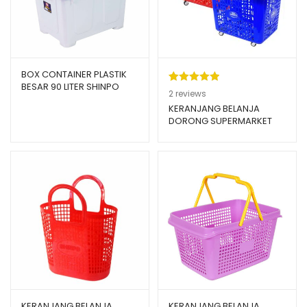
BOX CONTAINER PLASTIK
BESAR 90 LITER SHINPO
Peringkat
2
2
reviews
MOTO – SIP 583 CB 90
5.00
dari 5
KERANJANG BELANJA
DORONG SUPERMARKET
berdasarka
SHINPO PELICAN SIP 342
n
penilaian
pelanggan
KERANJANG BELANJA
KERANJANG BELANJA