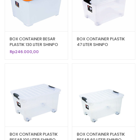
BOX CONTAINER BESAR
BOX CONTAINER PLASTIK
PLASTIK 130 LITER SHINPO
47 LITER SHINPO
MEGA – SIP 116 CB 130
ACCURATE – SIP 141 B CB
Rp
246.000,00
47
BOX CONTAINER PLASTIK
BOX CONTAINER PLASTIK
BESAR 100 LITER SHINPO
BESAR 60 LITER SHINPO