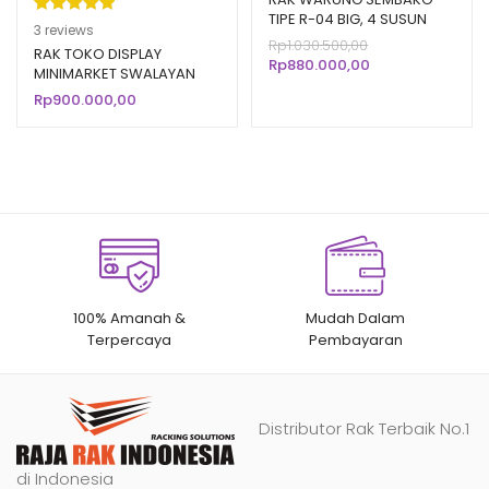
TIPE R-04 BIG, 4 SUSUN
Peringkat
3
3
reviews
KERANJANG
Harga
Rp
1.030.500,00
5.00
dari 5
RAK TOKO DISPLAY
Harga
aslinya
Rp
880.000,00
MINIMARKET SWALAYAN
berdasarka
saat
adalah:
MODERN TIPE RR-13
Rp
900.000,00
n
penilaian
ini
Rp1.030.500,00.
adalah:
pelanggan
Rp880.000,00.
100% Amanah &
Mudah Dalam
Terpercaya
Pembayaran
Distributor Rak Terbaik No.1
di Indonesia