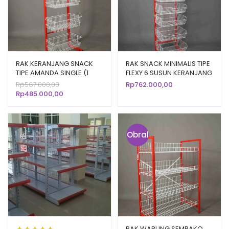
RAK KERANJANG SNACK
RAK SNACK MINIMALIS TIPE
TIPE AMANDA SINGLE (1
FLEXY 6 SUSUN KERANJANG
SISI), 4 SUSUN
Harga
Rp
567.000,00
Rp
762.000,00
aslinya
Harga
Rp
485.000,00
adalah:
saat
Rp567.000,00.
ini
adalah:
Rp485.000,00.
Obral
!
RAK WARUNG SEMBAKO