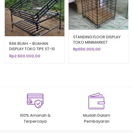
STANDING FLOOR DISPLAY
TOKO MINIMARKET
RAK BUAH – BUAHAN
SUPERMARKET ST-11
DISPLAY TOKO TIPE ST-10
Rp
550.000,00
RAJA RAK
Rp
2.600.000,00
100% Amanah &
Mudah Dalam
Terpercaya
Pembayaran