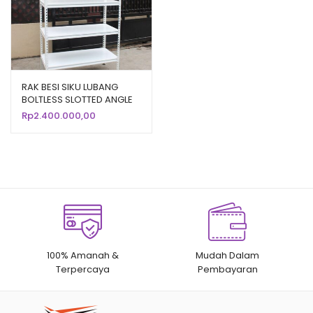
RAK BESI SIKU LUBANG
BOLTLESS SLOTTED ANGLE
TIPE GTM-100
Rp
2.400.000,00
100% Amanah &
Mudah Dalam
Terpercaya
Pembayaran