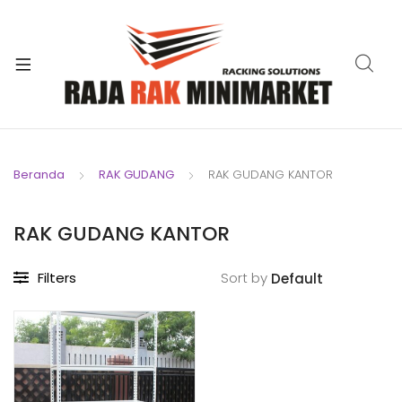
xpand
ild
xpand
enu
ild
xpand
enu
ild
xpand
enu
ild
Beranda
RAK GUDANG
RAK GUDANG KANTOR
xpand
enu
ild
xpand
enu
RAK GUDANG KANTOR
ild
xpand
enu
Filters
Sort by
ild
enu