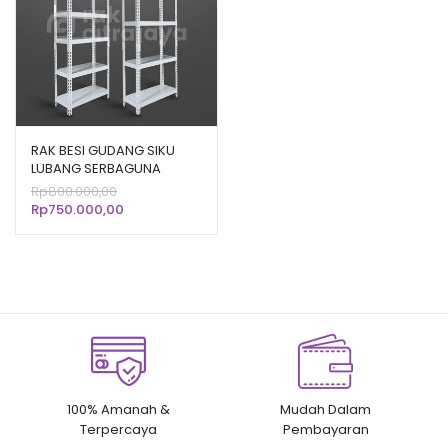
!
RAK BESI GUDANG SIKU
LUBANG SERBAGUNA
SHELVING PLAT JUNO B01
Harga
Rp
800.000,00
PUTIH – 70x30x150 CM
aslinya
Harga
Rp
750.000,00
adalah:
saat
Rp800.000,00.
ini
adalah:
Rp750.000,00.
100% Amanah &
Mudah Dalam
Terpercaya
Pembayaran