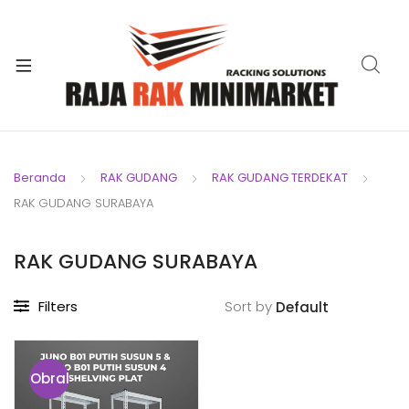
xpand
ild
xpand
enu
ild
xpand
enu
ild
xpand
enu
ild
Beranda
RAK GUDANG
RAK GUDANG TERDEKAT
xpand
enu
RAK GUDANG SURABAYA
ild
xpand
enu
ild
RAK GUDANG SURABAYA
xpand
enu
ild
Filters
Sort by
enu
Obral