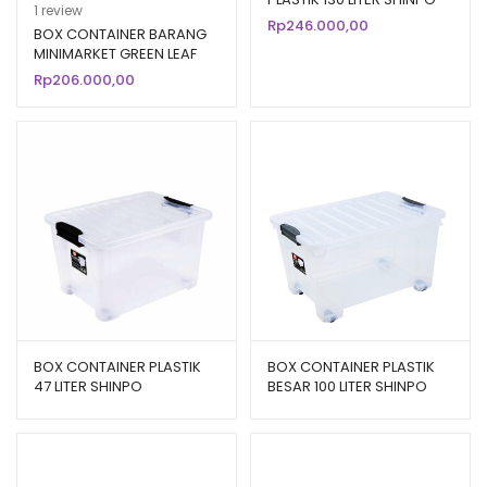
Peringkat
1
1
review
MEGA – SIP 116 CB 130
Rp
246.000,00
5.00
dari 5
BOX CONTAINER BARANG
MINIMARKET GREEN LEAF
berdasarka
7898 VOL 52 LITER
Rp
206.000,00
n
penilaian
pelanggan
BOX CONTAINER PLASTIK
BOX CONTAINER PLASTIK
47 LITER SHINPO
BESAR 100 LITER SHINPO
ACCURATE – SIP 141 B CB
ATLAS – SIP 102 CB 100
47