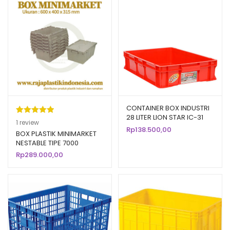
CONTAINER BOX INDUSTRI
28 LITER LION STAR IC-31
Peringkat
1
1
review
FORTE CRATE 201 UKURAN
Rp
138.500,00
5.00
dari 5
BOX PLASTIK MINIMARKET
625x425x130 MM
NESTABLE TIPE 7000
berdasarka
Rp
289.000,00
n
penilaian
pelanggan