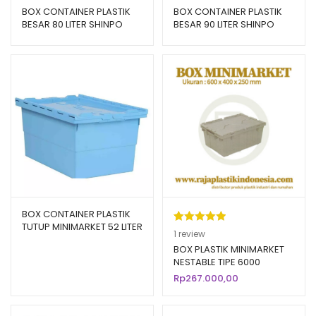
BOX CONTAINER PLASTIK
BOX CONTAINER PLASTIK
BESAR 80 LITER SHINPO
BESAR 90 LITER SHINPO
GAIA – SIP 101 CB 80
MOTO – SIP 583 CB 90
BOX CONTAINER PLASTIK
TUTUP MINIMARKET 52 LITER
Peringkat
1
1
review
KIRAPAC 7715 VIP BOX
5.00
dari 5
BOX PLASTIK MINIMARKET
NESTABLE TIPE 6000
berdasarka
Rp
267.000,00
n
penilaian
pelanggan