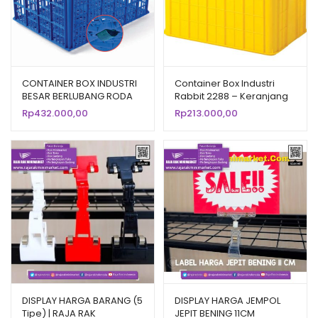
CONTAINER BOX INDUSTRI
Container Box Industri
BESAR BERLUBANG RODA
Rabbit 2288 – Keranjang
HANATA 3001 VOL. 200
Plastik Rapat Serbaguna
Rp
432.000,00
Rp
213.000,00
LITER UKURAN 80 x 60 x 45
62×43×38 cm
CM
DISPLAY HARGA BARANG (5
DISPLAY HARGA JEMPOL
Tipe) | RAJA RAK
JEPIT BENING 11CM