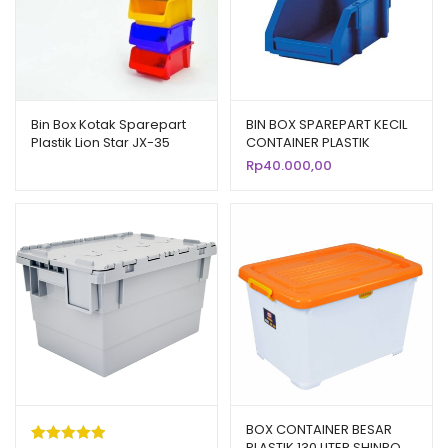
Bin Box Kotak Sparepart
BIN BOX SPAREPART KECIL
Plastik Lion Star JX-35
CONTAINER PLASTIK
Navara Box 400
INDUSTRI RABBIT 0444
Rp
40.000,00
BOX CONTAINER BESAR
PLASTIK 130 LITER SHINPO