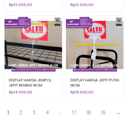
Rp
12.000,00
Rp
12.000,00
DISPLAY HARGA JEMPOL
DISPLAY HARGA JEPIT PUTIH
JEPIT BENING 16CM
18CM
Rp
14.000,00
Rp
15.000,00
1
2
3
4
…
17
18
19
→