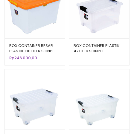
BOX CONTAINER BESAR
BOX CONTAINER PLASTIK
PLASTIK 130 LITER SHINPO
47 LITER SHINPO
MEGA – SIP 116 CB 130
ACCURATE – SIP 141 B CB
Rp
246.000,00
47