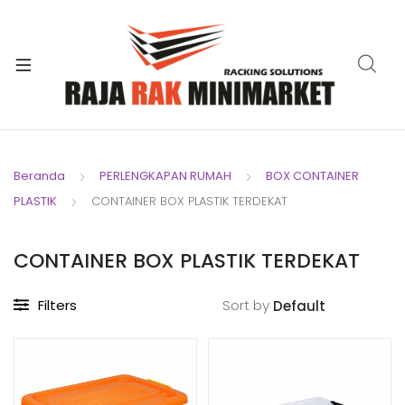
xpand
ild
xpand
enu
ild
xpand
enu
ild
xpand
enu
ild
Beranda
PERLENGKAPAN RUMAH
BOX CONTAINER
xpand
enu
PLASTIK
CONTAINER BOX PLASTIK TERDEKAT
ild
xpand
enu
ild
CONTAINER BOX PLASTIK TERDEKAT
xpand
enu
ild
Filters
Sort by
enu