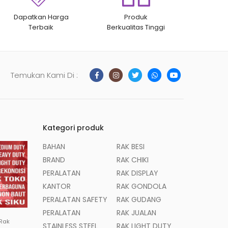
Dapatkan Harga
Produk
Terbaik
Berkualitas Tinggi
Temukan Kami Di :
Kategori produk
BAHAN
RAK BESI
BRAND
RAK CHIKI
PERALATAN
RAK DISPLAY
KANTOR
RAK GONDOLA
PERALATAN SAFETY
RAK GUDANG
PERALATAN
RAK JUALAN
 Rak
STAINLESS STEEL
RAK LIGHT DUTY