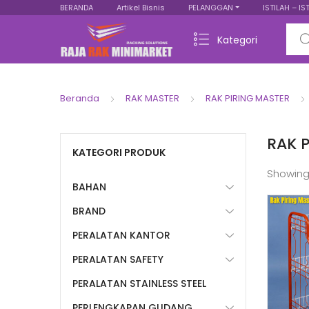
BERANDA
Artikel Bisnis
PELANGGAN
ISTILAH – IS
Sear
Kategori
Beranda
RAK MASTER
RAK PIRING MASTER
RAK 
KATEGORI PRODUK
Showing
BAHAN
BRAND
PERALATAN KANTOR
PERALATAN SAFETY
PERALATAN STAINLESS STEEL
PERLENGKAPAN GUDANG