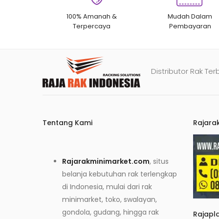
100% Amanah &
Mudah Dalam
Terpercaya
Pembayaran
Distributor Rak Ter
Tentang Kami
Rajara
Rajarakminimarket.com
, situs
belanja kebutuhan rak terlengkap
di Indonesia, mulai dari rak
minimarket, toko, swalayan,
gondola, gudang, hingga rak
Rajapl