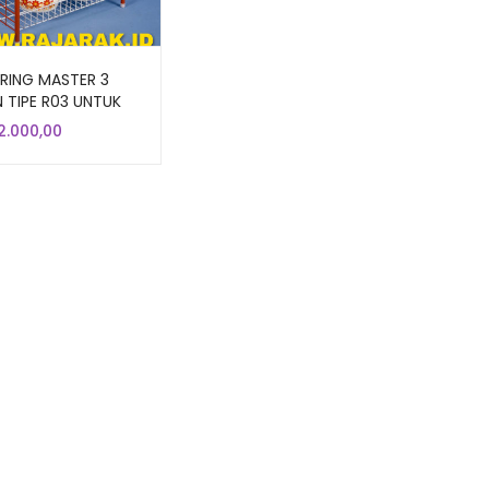
IRING MASTER 3
 TIPE R03 UNTUK
R RUMAH ANDA
2.000,00