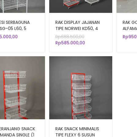
ESI SERBAGUNA
RAK DISPLAY JAJANAN
RAK G
RSG-05 L60, 5
TIPE NORWEI KD50, 4
ALFAMA
N KERANJANG
SUSUN KERANJANG
DOUBL
Harga
5.000,00
Rp
688.500,00
Rp
950
TIPE Z
Harga
aslinya
Rp
585.000,00
saat
adalah:
ini
Rp688.500,00.
adalah:
Rp585.000,00.
KERANJANG SNACK
RAK SNACK MINIMALIS
AMANDA SINGLE (1
TIPE FLEXY 6 SUSUN