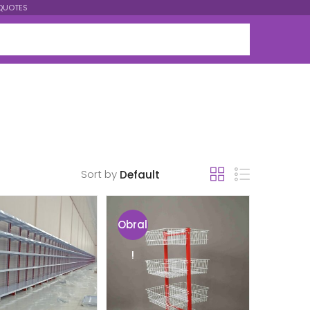
QUOTES
Sort by
Obral
!