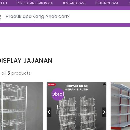
TILAH
PENJUALAN LUAR KOTA
TENTANG KAMI
HUBUNGI KAMI
ch for:
DISPLAY JAJANAN
 all
6
products
Obral
!