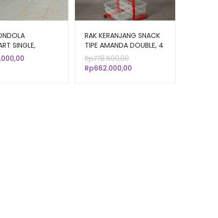
ONDOLA
RAK KERANJANG SNACK
RT SINGLE,
TIPE AMANDA DOUBLE, 4
E, END MURAH
SUSUN x 2 SISI
Harga
.000,00
Rp
778.500,00
A-16
aslinya
Harga
Rp
662.000,00
adalah:
saat
Rp778.500,00.
ini
adalah:
Rp662.000,00.