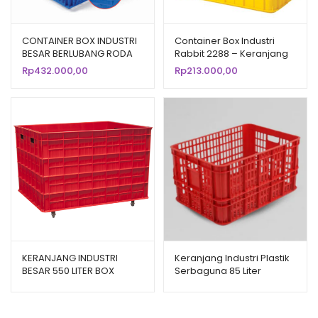
CONTAINER BOX INDUSTRI
Container Box Industri
BESAR BERLUBANG RODA
Rabbit 2288 – Keranjang
HANATA 3001 VOL. 200
Plastik Rapat Serbaguna
Rp
432.000,00
Rp
213.000,00
LITER UKURAN 80 x 60 x 45
62×43×38 cm
CM
KERANJANG INDUSTRI
Keranjang Industri Plastik
BESAR 550 LITER BOX
Serbaguna 85 Liter
CONTAINER GREEN LEAF
Bioplast HDPE 6232
2181 PS UKURAN 100 x 80 x
Ukuran 62 x 43 x 32 CM
69 CM