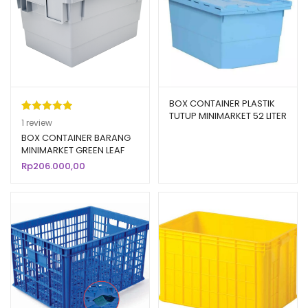
BOX CONTAINER PLASTIK
TUTUP MINIMARKET 52 LITER
Peringkat
1
1
review
KIRAPAC 7715 VIP BOX
5.00
dari 5
BOX CONTAINER BARANG
MINIMARKET GREEN LEAF
berdasarka
7898 VOL 52 LITER
Rp
206.000,00
n
penilaian
pelanggan