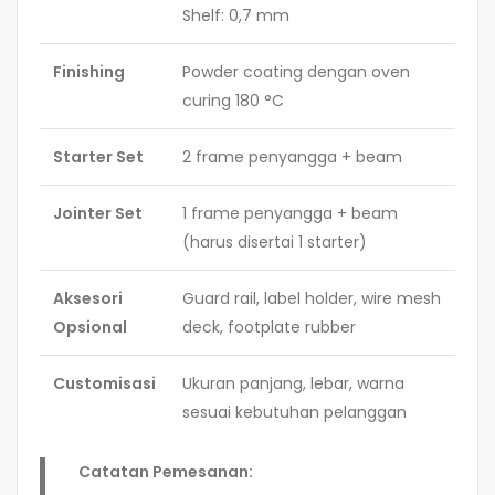
Shelf: 0,7 mm
Finishing
Powder coating dengan oven
curing 180 °C
Starter Set
2 frame penyangga + beam
Jointer Set
1 frame penyangga + beam
(harus disertai 1 starter)
Aksesori
Guard rail, label holder, wire mesh
Opsional
deck, footplate rubber
Customisasi
Ukuran panjang, lebar, warna
sesuai kebutuhan pelanggan
Catatan Pemesanan: