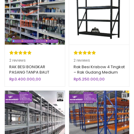
Peringkat
2
Peringkat
2
2
reviews
2
reviews
5.00
dari 5
5.00
dari 5
RAK BESI BONGKAR
Rak Besi Krisbow 4 Tingkat
PASANG TANPA BAUT
– Rak Gudang Medium
berdasarka
berdasarka
(BOLTLESS) TIPE RR-20BM
Duty Hitam
Rp
3.400.000,00
Rp
5.250.000,00
n
penilaian
n
penilaian
pelanggan
pelanggan