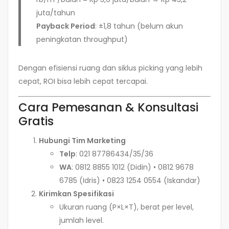
juta/tahun
Payback Period
: ±1,8 tahun (belum akun
peningkatan throughput)
Dengan efisiensi ruang dan siklus picking yang lebih
cepat, ROI bisa lebih cepat tercapai.
Cara Pemesanan & Konsultasi
Gratis
Hubungi Tim Marketing
Telp
: 021 87786434/35/36
WA
: 0812 8855 1012 (Didin) • 0812 9678
6785 (Idris) • 0823 1254 0554 (Iskandar)
Kirimkan Spesifikasi
Ukuran ruang (P×L×T), berat per level,
jumlah level.