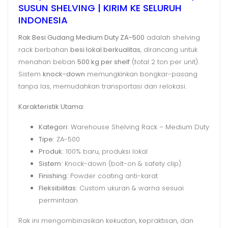
SUSUN SHELVING | KIRIM KE SELURUH
INDONESIA
Rak Besi Gudang Medium Duty ZA-500
adalah shelving
rack berbahan
besi lokal berkualitas
, dirancang untuk
menahan beban
500 kg per shelf
(total 2 ton per unit).
Sistem
knock-down
memungkinkan bongkar-pasang
tanpa las, memudahkan transportasi dan relokasi.
Karakteristik Utama:
Kategori:
Warehouse Shelving Rack – Medium Duty
Tipe:
ZA-500
Produk:
100% baru, produksi lokal
Sistem:
Knock-down (bolt-on & safety clip)
Finishing:
Powder coating anti-karat
Fleksibilitas:
Custom ukuran & warna sesuai
permintaan
Rak ini mengombinasikan kekuatan, kepraktisan, dan