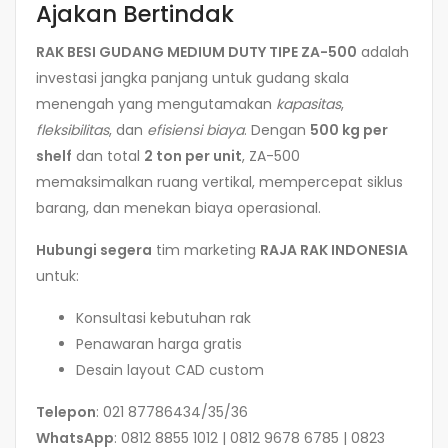
Ajakan Bertindak
RAK BESI GUDANG MEDIUM DUTY TIPE ZA-500
adalah
investasi jangka panjang untuk gudang skala
menengah yang mengutamakan
kapasitas
,
fleksibilitas
, dan
efisiensi biaya
. Dengan
500 kg per
shelf
dan total
2 ton per unit
, ZA-500
memaksimalkan ruang vertikal, mempercepat siklus
barang, dan menekan biaya operasional.
Hubungi segera
tim marketing
RAJA RAK INDONESIA
untuk:
Konsultasi kebutuhan rak
Penawaran harga gratis
Desain layout CAD custom
Telepon
: 021 87786434/35/36
WhatsApp
: 0812 8855 1012 | 0812 9678 6785 | 0823