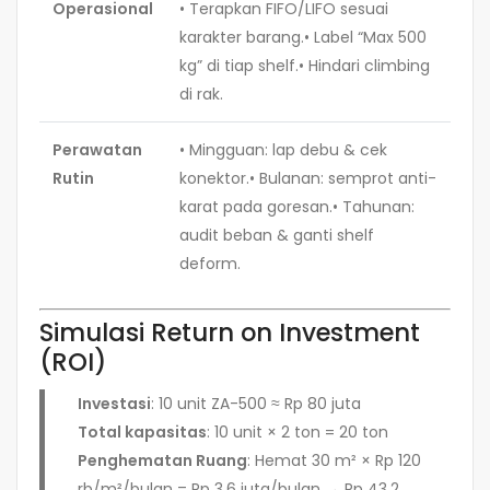
Operasional
• Terapkan FIFO/LIFO sesuai
karakter barang.• Label “Max 500
kg” di tiap shelf.• Hindari climbing
di rak.
Perawatan
• Mingguan: lap debu & cek
Rutin
konektor.• Bulanan: semprot anti-
karat pada goresan.• Tahunan:
audit beban & ganti shelf
deform.
Simulasi Return on Investment
(ROI)
Investasi
: 10 unit ZA-500 ≈ Rp 80 juta
Total kapasitas
: 10 unit × 2 ton = 20 ton
Penghematan Ruang
: Hemat 30 m² × Rp 120
rb/m²/bulan = Rp 3,6 juta/bulan → Rp 43,2