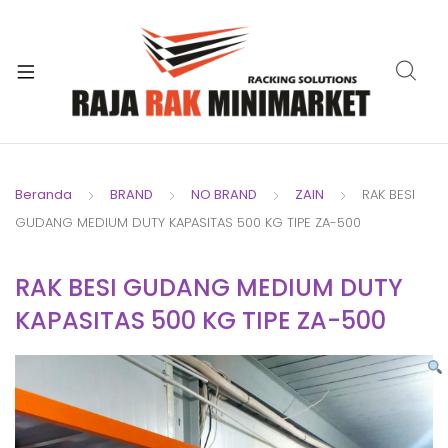
xpand
ild
xpand
enu
ild
xpand
enu
ild
xpand
enu
ild
Beranda
BRAND
NO BRAND
ZAIN
RAK BESI
xpand
enu
GUDANG MEDIUM DUTY KAPASITAS 500 KG TIPE ZA-500
ild
xpand
enu
ild
RAK BESI GUDANG MEDIUM DUTY
xpand
enu
KAPASITAS 500 KG TIPE ZA-500
ild
enu