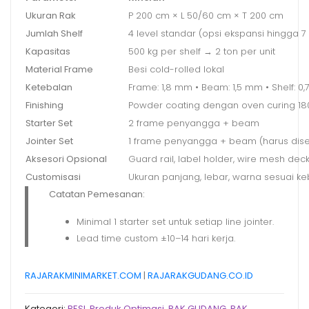
Ukuran Rak
P 200 cm × L 50/60 cm × T 200 cm
Jumlah Shelf
4 level standar (opsi ekspansi hingga 7 
Kapasitas
500 kg per shelf → 2 ton per unit
Material Frame
Besi cold-rolled lokal
Ketebalan
Frame: 1,8 mm • Beam: 1,5 mm • Shelf: 0
Finishing
Powder coating dengan oven curing 18
Starter Set
2 frame penyangga + beam
Jointer Set
1 frame penyangga + beam (harus disert
Aksesori Opsional
Guard rail, label holder, wire mesh deck
Customisasi
Ukuran panjang, lebar, warna sesuai 
Catatan Pemesanan:
Minimal 1 starter set untuk setiap line jointer.
Lead time custom ±10–14 hari kerja.
RAJARAKMINIMARKET.COM
|
RAJARAKGUDANG.CO.ID
Kategori:
BESI
,
Produk Optimasi
,
RAK GUDANG
,
RAK