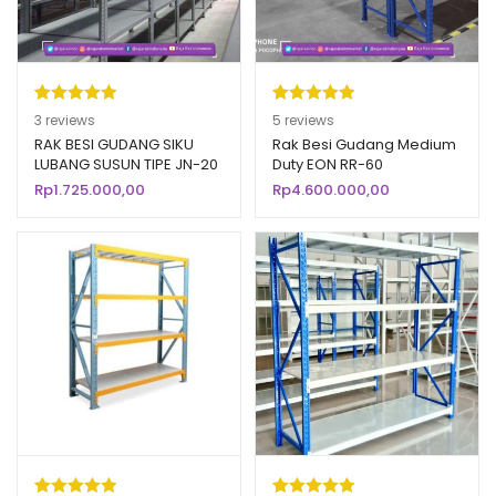
Peringkat
3
Peringkat
5
3
reviews
5
reviews
5.00
dari 5
5.00
dari 5
RAK BESI GUDANG SIKU
Rak Besi Gudang Medium
LUBANG SUSUN TIPE JN-20
Duty EON RR-60
berdasarka
berdasarka
RAJA RAK
Rp
1.725.000,00
Rp
4.600.000,00
n
penilaian
n
penilaian
pelanggan
pelanggan