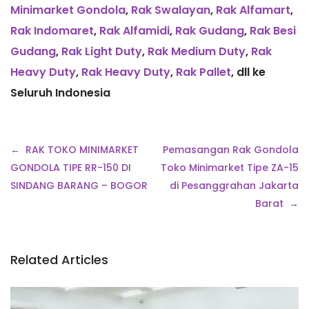
Minimarket Gondola
,
Rak Swalayan
,
Rak Alfamart
,
Rak Indomaret
,
Rak Alfamidi
,
Rak Gudang
,
Rak Besi
Gudang
,
Rak Light Duty
,
Rak Medium Duty
,
Rak
Heavy Duty
,
Rak Heavy Duty
,
Rak Pallet
, dll ke
Seluruh Indonesia
Navigasi
RAK TOKO MINIMARKET
Pemasangan Rak Gondola
pos
GONDOLA TIPE RR-150 DI
Toko Minimarket Tipe ZA-15
SINDANG BARANG – BOGOR
di Pesanggrahan Jakarta
Barat
Related Articles