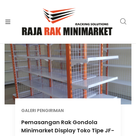
xpand
ild
xpand
enu
ild
xpand
enu
ild
xpand
enu
ild
xpand
enu
ild
xpand
enu
ild
xpand
enu
ild
enu
GALERI PENGIRIMAN
Pemasangan Rak Gondola
Minimarket Display Toko Tipe JF-