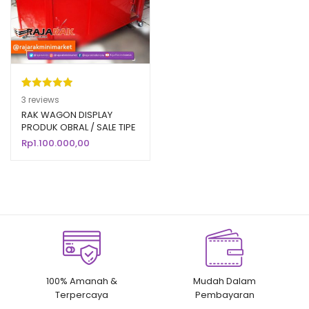
Peringkat
3
3
reviews
5.00
dari 5
RAK WAGON DISPLAY
PRODUK OBRAL / SALE TIPE
berdasarka
RO-01 RAJARAK
Rp
1.100.000,00
n
penilaian
pelanggan
100% Amanah &
Mudah Dalam
Terpercaya
Pembayaran