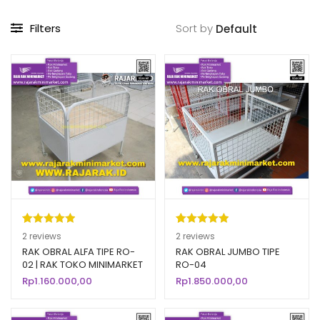
Filters
Sort by
Peringkat
2
Peringkat
2
2
reviews
2
reviews
5.00
dari 5
5.00
dari 5
RAK OBRAL ALFA TIPE RO-
RAK OBRAL JUMBO TIPE
02 | RAK TOKO MINIMARKET
RO-04
berdasarka
berdasarka
Rp
1.160.000,00
Rp
1.850.000,00
n
penilaian
n
penilaian
pelanggan
pelanggan