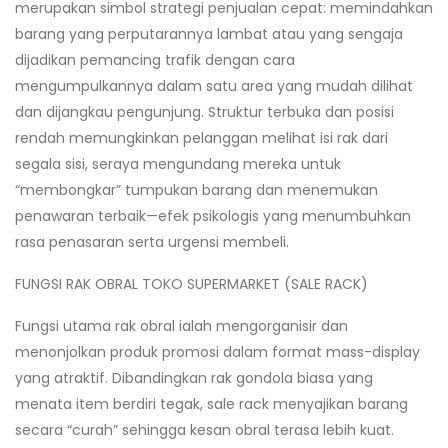
merupakan simbol strategi penjualan cepat: memindahkan
xpand
barang yang perputarannya lambat atau yang sengaja
ild
dijadikan pemancing trafik dengan cara
enu
mengumpulkannya dalam satu area yang mudah dilihat
dan dijangkau pengunjung. Struktur terbuka dan posisi
xpand
rendah memungkinkan pelanggan melihat isi rak dari
ild
xpand
segala sisi, seraya mengundang mereka untuk
enu
ild
“membongkar” tumpukan barang dan menemukan
xpand
enu
penawaran terbaik—efek psikologis yang menumbuhkan
ild
rasa penasaran serta urgensi membeli.
xpand
enu
ild
FUNGSI RAK OBRAL TOKO SUPERMARKET (SALE RACK)
xpand
enu
Fungsi utama rak obral ialah mengorganisir dan
ild
menonjolkan produk promosi dalam format mass-display
enu
yang atraktif. Dibandingkan rak gondola biasa yang
menata item berdiri tegak, sale rack menyajikan barang
secara “curah” sehingga kesan obral terasa lebih kuat.