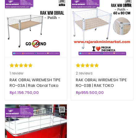
Peringkat
1
Peringkat
2
1
review
2
reviews
5.00
dari 5
5.00
dari 5
RAK OBRAL WIREMESH TIPE
RAK OBRAL WIREMESH TIPE
RO-03A | Rak Obral Toko
RO-03B | RAK TOKO
berdasarka
berdasarka
Minimarket
MINIMARKET
Rp
1.156.750,00
Rp
955.500,00
n
penilaian
n
penilaian
pelanggan
pelanggan