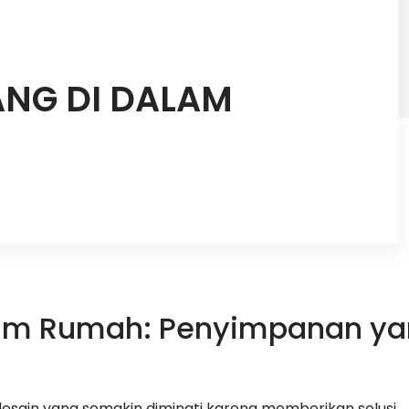
ANG DI DALAM
lam Rumah: Penyimpanan y
sain yang semakin diminati karena memberikan solusi