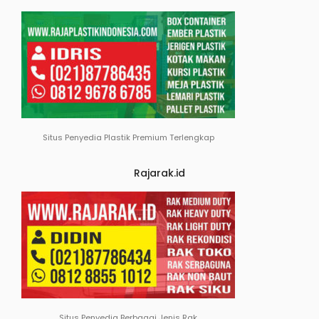
Situs Penyedia Plastik Premium Terlengkap
Rajarak.id
Situs Penyedia Berbagai Jenis Rak