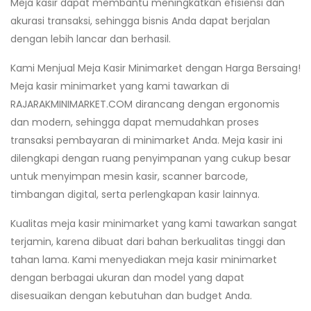
Meja kasir dapat membantu meningkatkan efisiensi dan
akurasi transaksi, sehingga bisnis Anda dapat berjalan
dengan lebih lancar dan berhasil.
Kami Menjual Meja Kasir Minimarket dengan Harga Bersaing!
Meja kasir minimarket yang kami tawarkan di
RAJARAKMINIMARKET.COM dirancang dengan ergonomis
dan modern, sehingga dapat memudahkan proses
transaksi pembayaran di minimarket Anda. Meja kasir ini
dilengkapi dengan ruang penyimpanan yang cukup besar
untuk menyimpan mesin kasir, scanner barcode,
timbangan digital, serta perlengkapan kasir lainnya.
Kualitas meja kasir minimarket yang kami tawarkan sangat
terjamin, karena dibuat dari bahan berkualitas tinggi dan
tahan lama. Kami menyediakan meja kasir minimarket
dengan berbagai ukuran dan model yang dapat
disesuaikan dengan kebutuhan dan budget Anda.