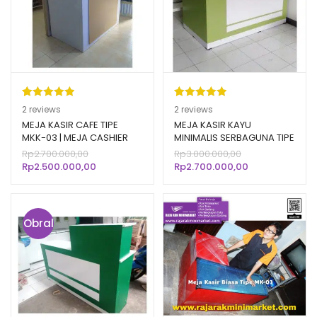
Peringkat
2
Peringkat
2
2
reviews
2
reviews
5.00
dari 5
5.00
dari 5
MEJA KASIR CAFE TIPE
MEJA KASIR KAYU
MKK-03 | MEJA CASHIER
MINIMALIS SERBAGUNA TIPE
berdasarka
berdasarka
KAYU MINIMALIS
MKK-02
Harga
Harga
Rp
2.700.000,00
Rp
3.000.000,00
n
penilaian
n
penilaian
SERBAGUNA
aslinya
Harga
aslinya
Harga
Rp
2.500.000,00
Rp
2.700.000,00
pelanggan
pelanggan
adalah:
saat
adalah:
saat
Rp2.700.000,00.
ini
Rp3.000.000,00.
ini
adalah:
adalah:
Rp2.500.000,00.
Rp2.700.000,00
Obral
!