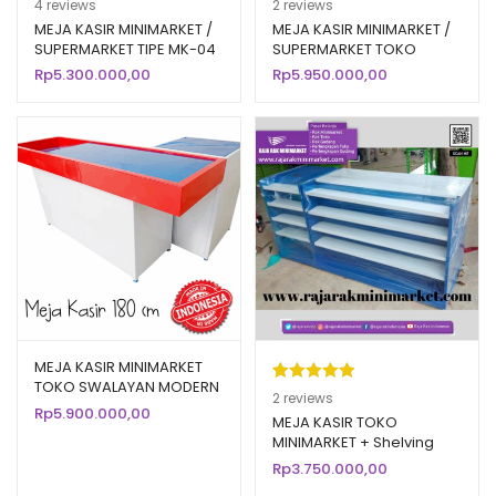
Peringkat
4
Peringkat
2
4
reviews
2
reviews
5.00
dari 5
5.00
dari 5
MEJA KASIR MINIMARKET /
MEJA KASIR MINIMARKET /
SUPERMARKET TIPE MK-04
SUPERMARKET TOKO
berdasarka
berdasarka
RAJARAK
MODERN TIPE MK-01
Rp
5.300.000,00
Rp
5.950.000,00
n
penilaian
n
penilaian
pelanggan
pelanggan
MEJA KASIR MINIMARKET
TOKO SWALAYAN MODERN
Peringkat
2
2
reviews
TIPE MK-05 SK-180
Rp
5.900.000,00
5.00
dari 5
MEJA KASIR TOKO
MINIMARKET + Shelving
berdasarka
Tipe MK-07
Rp
3.750.000,00
n
penilaian
pelanggan