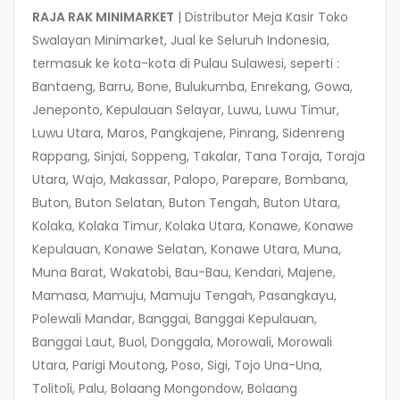
RAJA RAK MINIMARKET
| Distributor Meja Kasir Toko
Swalayan Minimarket, Jual ke Seluruh Indonesia,
termasuk ke kota-kota di Pulau Sulawesi, seperti :
Bantaeng, Barru, Bone, Bulukumba, Enrekang, Gowa,
Jeneponto, Kepulauan Selayar, Luwu, Luwu Timur,
Luwu Utara, Maros, Pangkajene, Pinrang, Sidenreng
Rappang, Sinjai, Soppeng, Takalar, Tana Toraja, Toraja
Utara, Wajo, Makassar, Palopo, Parepare, Bombana,
Buton, Buton Selatan, Buton Tengah, Buton Utara,
Kolaka, Kolaka Timur, Kolaka Utara, Konawe, Konawe
Kepulauan, Konawe Selatan, Konawe Utara, Muna,
Muna Barat, Wakatobi, Bau-Bau, Kendari, Majene,
Mamasa, Mamuju, Mamuju Tengah, Pasangkayu,
Polewali Mandar, Banggai, Banggai Kepulauan,
Banggai Laut, Buol, Donggala, Morowali, Morowali
Utara, Parigi Moutong, Poso, Sigi, Tojo Una-Una,
Tolitoli, Palu, Bolaang Mongondow, Bolaang