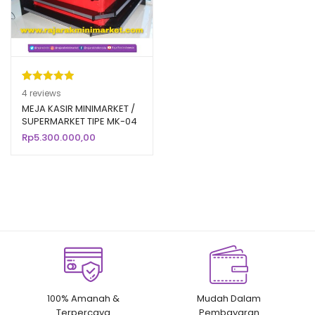
Peringkat
4
4
reviews
5.00
dari 5
MEJA KASIR MINIMARKET /
SUPERMARKET TIPE MK-04
berdasarka
RAJARAK
Rp
5.300.000,00
n
penilaian
pelanggan
100% Amanah &
Mudah Dalam
Terpercaya
Pembayaran