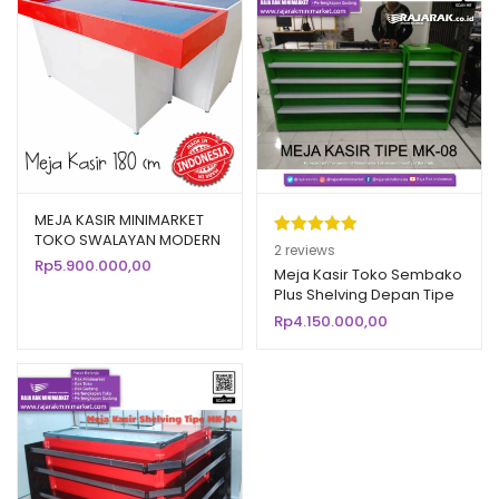
MEJA KASIR MINIMARKET
TOKO SWALAYAN MODERN
Peringkat
2
2
reviews
TIPE MK-05 SK-180
Rp
5.900.000,00
5.00
dari 5
Meja Kasir Toko Sembako
Plus Shelving Depan Tipe
berdasarka
MK-08
Rp
4.150.000,00
n
penilaian
pelanggan