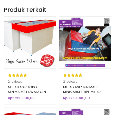
Produk Terkait
Peringkat
2
Peringkat
2
2
reviews
2
reviews
5.00
dari 5
5.00
dari 5
MEJA KASIR TOKO
MEJA KASIR MINIMALIS
MINIMARKET SWALAYAN
MINIMARKET TIPE MK-03
berdasarka
berdasarka
BAHAN BESI TIPE MK-05
RAJA RAK
Rp
5.250.000,00
Rp
3.750.000,00
n
penilaian
n
penilaian
SK-150
pelanggan
pelanggan