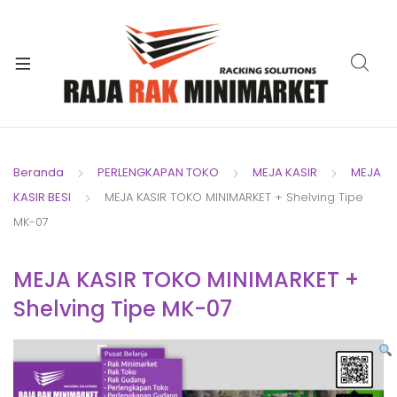
xpand
ild
xpand
enu
ild
xpand
enu
ild
xpand
enu
ild
Beranda
PERLENGKAPAN TOKO
MEJA KASIR
MEJA
xpand
enu
KASIR BESI
MEJA KASIR TOKO MINIMARKET + Shelving Tipe
ild
xpand
enu
MK-07
ild
xpand
enu
MEJA KASIR TOKO MINIMARKET +
ild
Shelving Tipe MK-07
enu