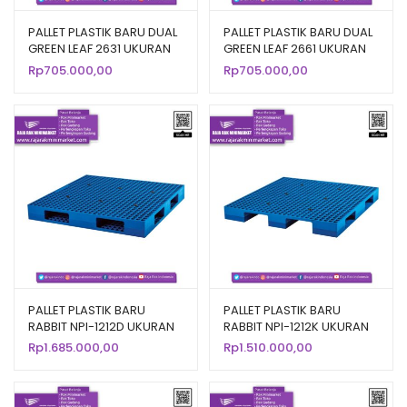
PALLET PLASTIK BARU DUAL
PALLET PLASTIK BARU DUAL
GREEN LEAF 2631 UKURAN
GREEN LEAF 2661 UKURAN
120x100x14 CM
110x110x14 CM
Rp
705.000,00
Rp
705.000,00
PALLET PLASTIK BARU
PALLET PLASTIK BARU
RABBIT NPI-1212D UKURAN
RABBIT NPI-1212K UKURAN
120x120x14
120x120x13,5 CM
Rp
1.685.000,00
Rp
1.510.000,00