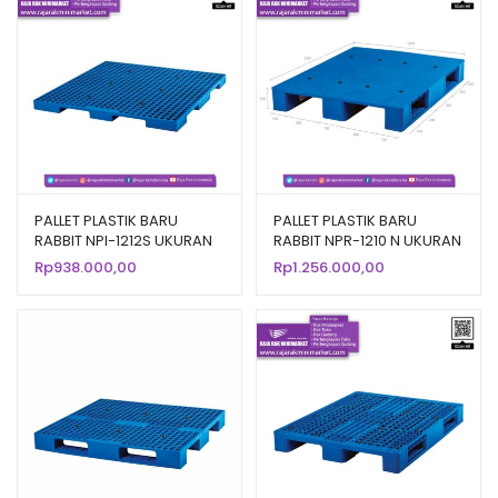
PALLET PLASTIK BARU
PALLET PLASTIK BARU
RABBIT NPI-1212S UKURAN
RABBIT NPR-1210 N UKURAN
120x120x7,5 CM FLOORING
120x100x16 CM
Rp
938.000,00
Rp
1.256.000,00
ONLY