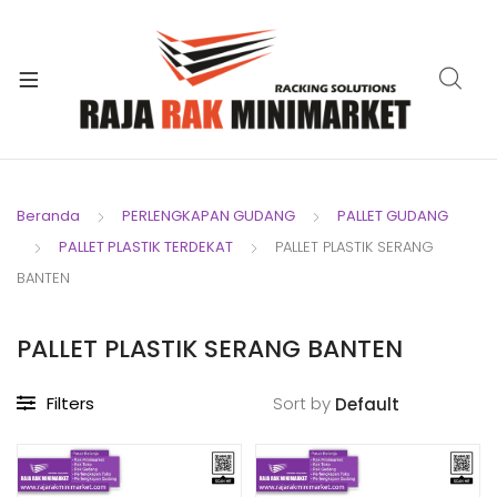
xpand
ild
xpand
enu
ild
xpand
enu
ild
xpand
enu
ild
Beranda
PERLENGKAPAN GUDANG
PALLET GUDANG
xpand
enu
PALLET PLASTIK TERDEKAT
PALLET PLASTIK SERANG
ild
xpand
enu
BANTEN
ild
xpand
enu
PALLET PLASTIK SERANG BANTEN
ild
enu
Filters
Sort by