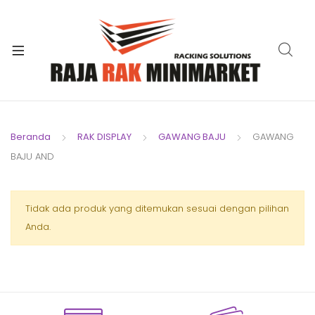
xpand
ild
xpand
enu
ild
xpand
enu
ild
xpand
enu
ild
Beranda
RAK DISPLAY
GAWANG BAJU
GAWANG
xpand
enu
BAJU AND
ild
xpand
enu
ild
xpand
Tidak ada produk yang ditemukan sesuai dengan pilihan
enu
ild
Anda.
enu