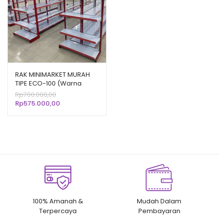
!
RAK MINIMARKET MURAH
TIPE ECO-100 (Warna
Bebas, Harga Pas!)
Harga
Rp
700.000,00
aslinya
Harga
Rp
575.000,00
adalah:
saat
Rp700.000,00.
ini
adalah:
Rp575.000,00.
100% Amanah &
Mudah Dalam
Terpercaya
Pembayaran