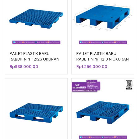
PALLET PLASTIK BARU
PALLET PLASTIK BARU
RABBIT NPI-1212S UKURAN
RABBIT NPR-1210 N UKURAN
120x120x7,5 CM FLOORING
120x100x16 CM
Rp
938.000,00
Rp
1.256.000,00
ONLY