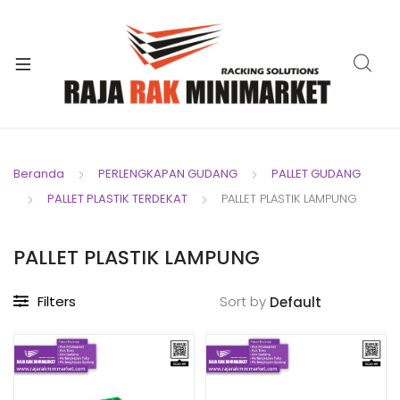
xpand
ild
xpand
enu
ild
xpand
enu
ild
xpand
enu
ild
Beranda
PERLENGKAPAN GUDANG
PALLET GUDANG
xpand
enu
PALLET PLASTIK TERDEKAT
PALLET PLASTIK LAMPUNG
ild
xpand
enu
ild
PALLET PLASTIK LAMPUNG
xpand
enu
ild
Filters
Sort by
enu