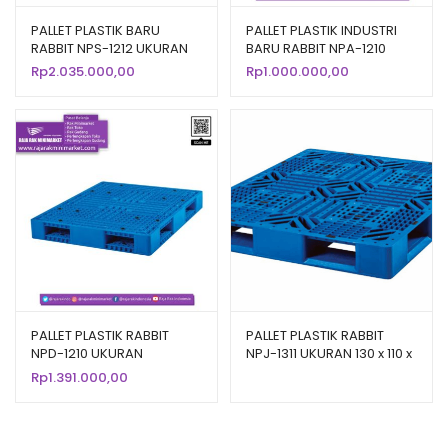
PALLET PLASTIK BARU
PALLET PLASTIK INDUSTRI
RABBIT NPS-1212 UKURAN
BARU RABBIT NPA-1210
120x120x13,2 CM
UKURAN 120x100x14 CM
Rp
2.035.000,00
Rp
1.000.000,00
PALLET PLASTIK RABBIT
PALLET PLASTIK RABBIT
NPD-1210 UKURAN
NPJ-1311 UKURAN 130 x 110 x
120x100x15 CM
15 CM
Rp
1.391.000,00