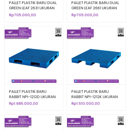
PALLET PLASTIK BARU DUAL
PALLET PLASTIK BARU DUAL
GREEN LEAF 2631 UKURAN
GREEN LEAF 2661 UKURAN
120x100x14 CM
110x110x14 CM
Rp
705.000,00
Rp
705.000,00
PALLET PLASTIK BARU
PALLET PLASTIK BARU
RABBIT NPI-1212D UKURAN
RABBIT NPI-1212K UKURAN
120x120x14
120x120x13,5 CM
Rp
1.685.000,00
Rp
1.510.000,00