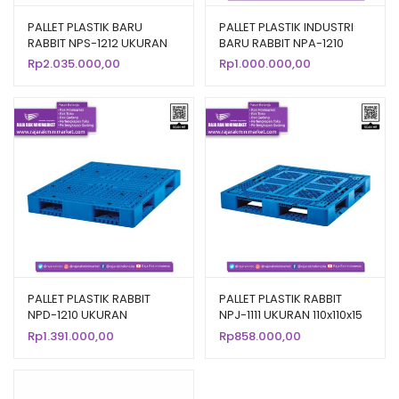
PALLET PLASTIK BARU
PALLET PLASTIK INDUSTRI
RABBIT NPS-1212 UKURAN
BARU RABBIT NPA-1210
120x120x13,2 CM
UKURAN 120x100x14 CM
Rp
2.035.000,00
Rp
1.000.000,00
PALLET PLASTIK RABBIT
PALLET PLASTIK RABBIT
NPD-1210 UKURAN
NPJ-1111 UKURAN 110x110x15
120x100x15 CM
CM
Rp
1.391.000,00
Rp
858.000,00