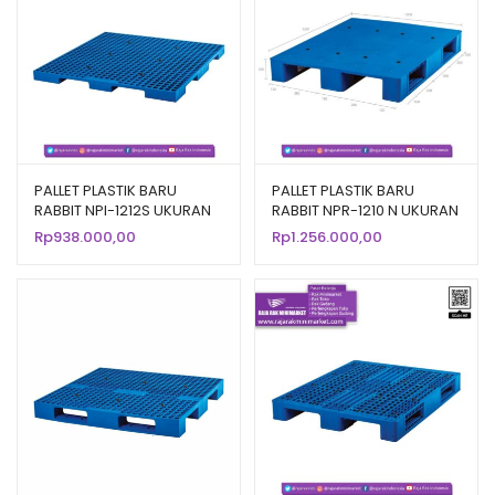
PALLET PLASTIK BARU
PALLET PLASTIK BARU
RABBIT NPI-1212S UKURAN
RABBIT NPR-1210 N UKURAN
120x120x7,5 CM FLOORING
120x100x16 CM
Rp
938.000,00
Rp
1.256.000,00
ONLY