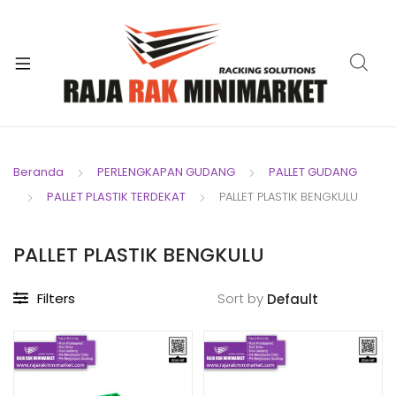
xpand
ild
xpand
enu
ild
xpand
enu
ild
xpand
enu
ild
Beranda
PERLENGKAPAN GUDANG
PALLET GUDANG
xpand
enu
PALLET PLASTIK TERDEKAT
PALLET PLASTIK BENGKULU
ild
xpand
enu
ild
PALLET PLASTIK BENGKULU
xpand
enu
ild
Filters
Sort by
enu