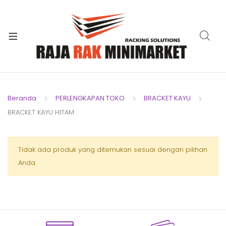
xpand
ild
xpand
enu
ild
xpand
enu
ild
xpand
enu
ild
Beranda
PERLENGKAPAN TOKO
BRACKET KAYU
xpand
enu
BRACKET KAYU HITAM
ild
xpand
enu
ild
xpand
Tidak ada produk yang ditemukan sesuai dengan pilihan
enu
ild
Anda.
enu