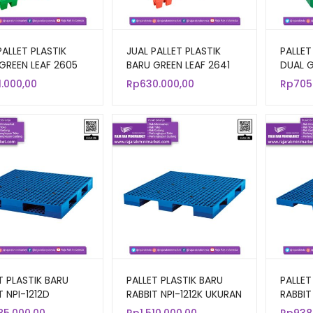
PALLET PLASTIK
JUAL PALLET PLASTIK
PALLET
GREEN LEAF 2605
BARU GREEN LEAF 2641
DUAL G
N 120x120x14 CM
UKURAN 120x100x14 CM
UKURAN
1.000,00
Rp
630.000,00
Rp
705
T PLASTIK BARU
PALLET PLASTIK BARU
PALLET
T NPI-1212D
RABBIT NPI-1212K UKURAN
RABBIT
N 120x120x14
120x120x13,5 CM
120x12