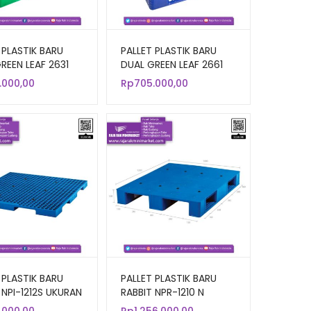
 PLASTIK BARU
PALLET PLASTIK BARU
REEN LEAF 2631
DUAL GREEN LEAF 2661
 120x100x14 CM
UKURAN 110x110x14 CM
.000,00
Rp
705.000,00
 PLASTIK BARU
PALLET PLASTIK BARU
 NPI-1212S UKURAN
RABBIT NPR-1210 N
0x7,5 CM
UKURAN 120x100x16 CM