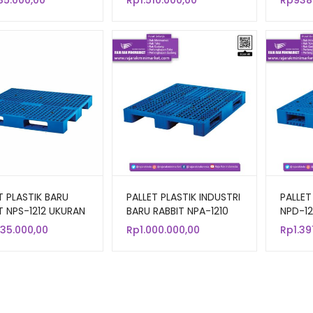
685.000,00
Rp
1.510.000,00
Rp
938
FLOOR
T PLASTIK BARU
PALLET PLASTIK INDUSTRI
PALLET
T NPS-1212 UKURAN
BARU RABBIT NPA-1210
NPD-12
20x13,2 CM
UKURAN 120x100x14 CM
120x10
035.000,00
Rp
1.000.000,00
Rp
1.39