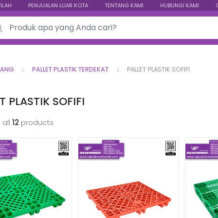
TILAH
PENJUALAN LUAR KOTA
TENTANG KAMI
HUBUNGI KAMI
ch for:
DANG
PALLET PLASTIK TERDEKAT
PALLET PLASTIK SOFIFI
T PLASTIK SOFIFI
 all
12
products