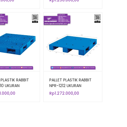
.000,00
Rp
1.256.000,00
ING ONLY
 PLASTIK RABBIT
PALLET PLASTIK RABBIT
10 UKURAN
NPR-1212 UKURAN
0x15 CM
120x120x16 CM
1.000,00
Rp
1.272.000,00