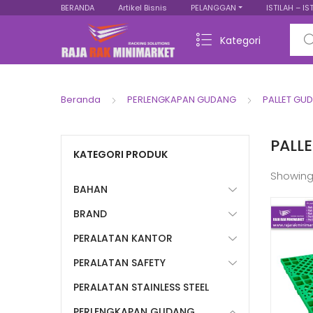
BERANDA
Artikel Bisnis
PELANGGAN
ISTILAH – IS
Sear
Kategori
Beranda
PERLENGKAPAN GUDANG
PALLET GU
PALLE
KATEGORI PRODUK
Showing
BAHAN
BRAND
PERALATAN KANTOR
PERALATAN SAFETY
PERALATAN STAINLESS STEEL
PERLENGKAPAN GUDANG