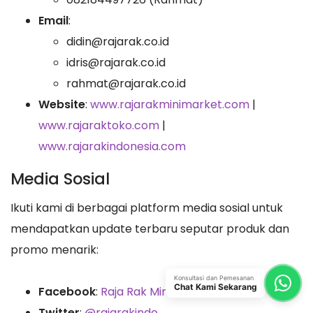
Email
:
didin@rajarak.co.id
idris@rajarak.co.id
rahmat@rajarak.co.id
Website
:
www.rajarakminimarket.com
|
www.rajaraktoko.com
|
www.rajarakindonesia.com
Media Sosial
Ikuti kami di berbagai platform media sosial untuk
mendapatkan update terbaru seputar produk dan
promo menarik:
Konsultasi dan Pemesanan
Chat Kami Sekarang
Facebook
:
Raja Rak Minimarket
Twitter
:
@rajarakindo