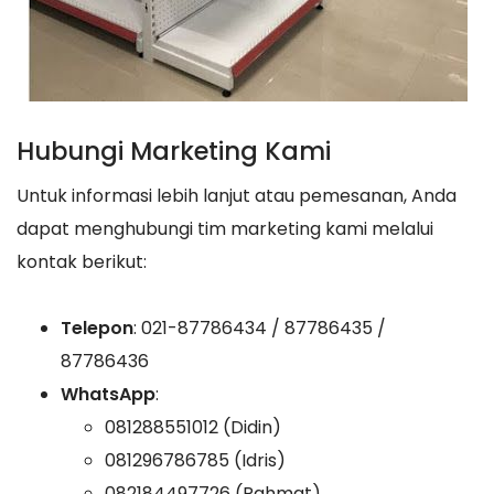
Hubungi Marketing Kami
Untuk informasi lebih lanjut atau pemesanan, Anda
dapat menghubungi tim marketing kami melalui
kontak berikut:
Telepon
: 021-87786434 / 87786435 /
87786436
WhatsApp
:
081288551012 (Didin)
081296786785 (Idris)
082184497726 (Rahmat)