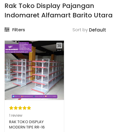
Rak Toko Display Pajangan
Indomaret Alfamart Barito Utara
Filters
Sort by
Peringkat
1
1
review
5.00
dari 5
RAK TOKO DISPLAY
MODERN TIPE RR-16
berdasarka