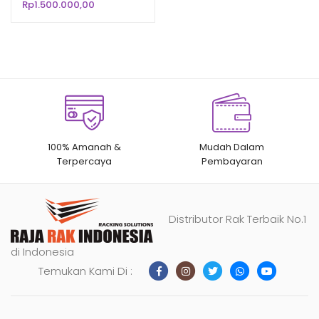
Rp
1.500.000,00
n
penilaian
pelanggan
100% Amanah &
Mudah Dalam
Terpercaya
Pembayaran
Distributor Rak Terbaik No.1
di Indonesia
Temukan Kami Di :