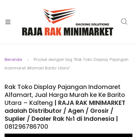
xpand
ild
xpand
enu
ild
xpand
enu
ild
xpand
enu
ild
Beranda
Produk dengan tag “Rak Toko Display Pajangan
xpand
enu
Indomaret Alfamart Barito Utara”
ild
xpand
enu
ild
Rak Toko Display Pajangan Indomaret
xpand
enu
Alfamart, Jual Harga Murah ke Ke Barito
ild
Utara – Kalteng
| RAJA RAK MINIMARKET
enu
adalah Distributor / Agen / Grosir /
Suplier / Dealer Rak №1 di Indonesia |
081296786700