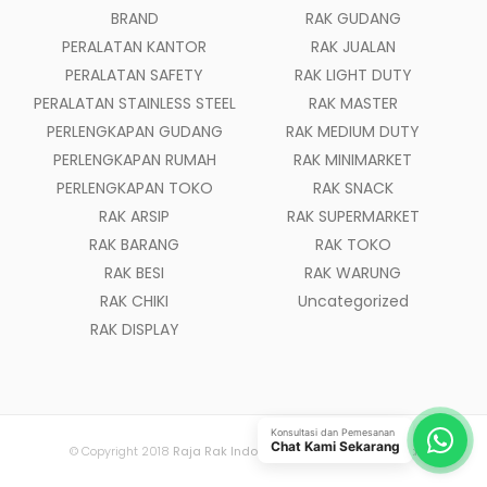
BRAND
RAK GUDANG
PERALATAN KANTOR
RAK JUALAN
PERALATAN SAFETY
RAK LIGHT DUTY
PERALATAN STAINLESS STEEL
RAK MASTER
PERLENGKAPAN GUDANG
RAK MEDIUM DUTY
PERLENGKAPAN RUMAH
RAK MINIMARKET
PERLENGKAPAN TOKO
RAK SNACK
RAK ARSIP
RAK SUPERMARKET
RAK BARANG
RAK TOKO
RAK BESI
RAK WARUNG
RAK CHIKI
Uncategorized
RAK DISPLAY
Konsultasi dan Pemesanan
Chat Kami Sekarang
© Copyright 2018
Raja Rak Indonesia
- All Rights Reserved