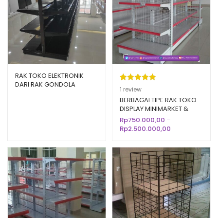
RAK TOKO ELEKTRONIK
DARI RAK GONDOLA
Peringkat
1
1
review
DISPLAY SUPERMARKET
5.00
dari 5
BERBAGAI TIPE RAK TOKO
DISPLAY MINIMARKET &
berdasarka
SUPERMARKET
Rp
750.000,00
–
n
penilaian
Rentang
Rp
2.500.000,00
pelanggan
harga:
Rp750.000,00
hingga
Rp2.500.000,00