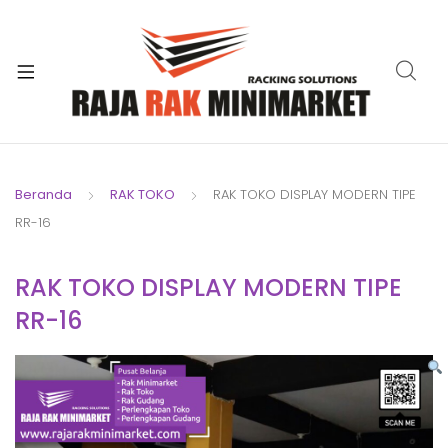
xpand
ild
xpand
enu
ild
xpand
enu
ild
xpand
enu
ild
Beranda
RAK TOKO
RAK TOKO DISPLAY MODERN TIPE
xpand
enu
RR-16
ild
xpand
enu
ild
RAK TOKO DISPLAY MODERN TIPE
xpand
enu
RR-16
ild
enu