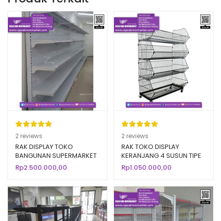
Peringkat
2
Peringkat
2
2
reviews
2
reviews
5.00
dari 5
5.00
dari 5
RAK DISPLAY TOKO
RAK TOKO DISPLAY
BANGUNAN SUPERMARKET
KERANJANG 4 SUSUN TIPE
berdasarka
berdasarka
TIPE RR-170
RKS90
Rp
2.500.000,00
Rp
1.050.000,00
n
penilaian
n
penilaian
pelanggan
pelanggan