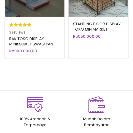
STANDING FLOOR DISPLAY
TOKO MINIMARKET
Peringkat
3
3
reviews
SUPERMARKET ST-11
Rp
550.000,00
5.00
dari 5
RAK TOKO DISPLAY
MINIMARKET SWALAYAN
berdasarka
MODERN TIPE RR-13
Rp
900.000,00
n
penilaian
pelanggan
100% Amanah &
Mudah Dalam
Terpercaya
Pembayaran