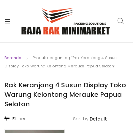
xpand
ild
xpand
enu
ild
xpand
enu
ild
xpand
enu
ild
Beranda
Produk dengan tag “Rak Keranjang 4 Susun
xpand
enu
Display Toko Warung Kelontong Merauke Papua Selatan”
ild
xpand
enu
ild
Rak Keranjang 4 Susun Display Toko
xpand
enu
Warung Kelontong Merauke Papua
ild
enu
Selatan
Filters
Sort by