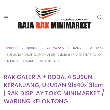
xpand
ild
xpand
enu
ild
xpand
enu
ild
xpand
enu
ild
Beranda
BRAND
CITRAJAYA
RAK GALERIA + RODA,
xpand
enu
4 SUSUN KERANJANG, UKURAN 91x40x131cm | RAK DISPLAY TOKO
ild
xpand
MINIMARKET / WARUNG KELONTONG
enu
ild
xpand
enu
RAK GALERIA + RODA, 4 SUSUN
ild
KERANJANG, UKURAN 91x40x131cm
enu
| RAK DISPLAY TOKO MINIMARKET /
WARUNG KELONTONG