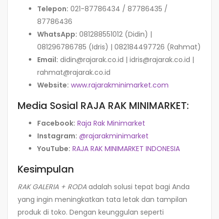
Telepon:
021-87786434 / 87786435 /
87786436
WhatsApp:
081288551012 (Didin) |
081296786785 (Idris) | 082184497726 (Rahmat)
Email:
didin@rajarak.co.id
|
idris@rajarak.co.id
|
rahmat@rajarak.co.id
Website:
www.rajarakminimarket.com
Media Sosial RAJA RAK MINIMARKET:
Facebook:
Raja Rak Minimarket
Instagram:
@rajarakminimarket
YouTube:
RAJA RAK MINIMARKET INDONESIA
Kesimpulan
RAK GALERIA + RODA
adalah solusi tepat bagi Anda
yang ingin meningkatkan tata letak dan tampilan
produk di toko. Dengan keunggulan seperti