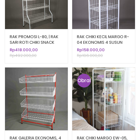
RAK PROMOSI L-80, | RAK
RAK CHIKI KECIL MARGO R-
SARI ROTI CHIKI SNACK
04 EKONOMIS 4 SUSUN
DISPLAY
KERANJANG
Rp
418.000,00
Rp
158.000,00
Rp
492.000,00
Rp
186.000,00
Obral
!
RAK GALERIA EKONOMIS, 4
RAK CHIKI MARGO EW-05,