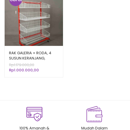
!
RAK GALERIA + RODA, 4
SUSUN KERANJANG,
UKURAN 91x40x131cm | RAK
Harga
Rp
1.179.000,00
DISPLAY TOKO MINIMARKET
aslinya
Harga
Rp
1.000.000,00
/ WARUNG KELONTONG
adalah:
saat
Rp1.179.000,00.
ini
adalah:
Rp1.000.000,00.
100% Amanah &
Mudah Dalam