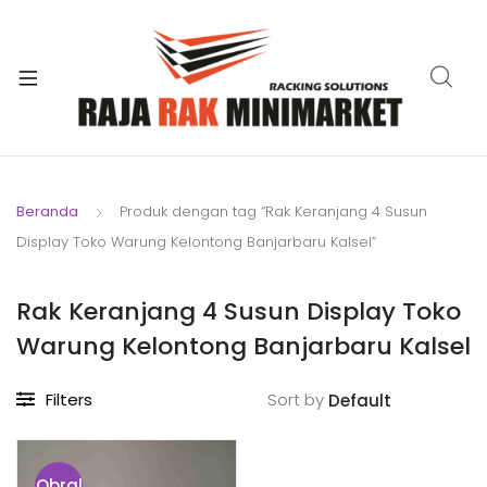
xpand
ild
xpand
enu
ild
xpand
enu
ild
xpand
enu
ild
Beranda
Produk dengan tag “Rak Keranjang 4 Susun
xpand
enu
Display Toko Warung Kelontong Banjarbaru Kalsel”
ild
xpand
enu
ild
Rak Keranjang 4 Susun Display Toko
xpand
enu
Warung Kelontong Banjarbaru Kalsel
ild
enu
Filters
Sort by
Obral