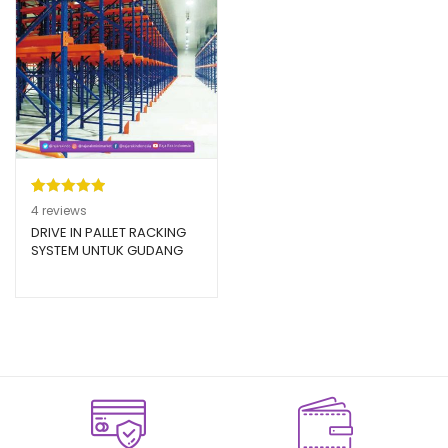
Peringkat
4
4
reviews
5.00
dari 5
DRIVE IN PALLET RACKING
SYSTEM UNTUK GUDANG
berdasarka
INDUSTRI
n
penilaian
pelanggan