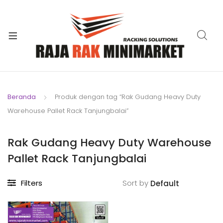
xpand
ild
xpand
enu
ild
xpand
enu
ild
xpand
enu
ild
Beranda
Produk dengan tag “Rak Gudang Heavy Duty
xpand
enu
Warehouse Pallet Rack Tanjungbalai”
ild
xpand
enu
ild
Rak Gudang Heavy Duty Warehouse
xpand
enu
Pallet Rack Tanjungbalai
ild
enu
Filters
Sort by