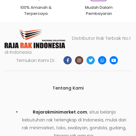
100% Amanah &
Mudah Dalam
Terpercaya
Pembayaran
Distributor Rak Terbaik No.1
di Indonesia
Temukan Kami Di :
Tentang Kami
Rajarakminimarket.com
, situs belanja
kebutuhan rak terlengkap di Indonesia, mulai dari
rak minimarket, toko, swalayan, gondola, gudang,
hingga rak warung.