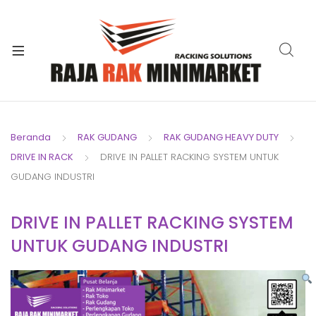
xpand
ild
xpand
enu
ild
xpand
enu
ild
xpand
enu
ild
Beranda
RAK GUDANG
RAK GUDANG HEAVY DUTY
xpand
enu
DRIVE IN RACK
DRIVE IN PALLET RACKING SYSTEM UNTUK
ild
xpand
enu
GUDANG INDUSTRI
ild
xpand
enu
DRIVE IN PALLET RACKING SYSTEM
ild
UNTUK GUDANG INDUSTRI
enu