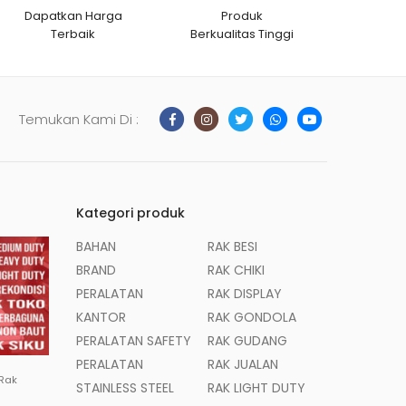
Dapatkan Harga
Produk
Terbaik
Berkualitas Tinggi
Temukan Kami Di :
Kategori produk
BAHAN
RAK BESI
BRAND
RAK CHIKI
PERALATAN
RAK DISPLAY
KANTOR
RAK GONDOLA
PERALATAN SAFETY
RAK GUDANG
PERALATAN
RAK JUALAN
 Rak
STAINLESS STEEL
RAK LIGHT DUTY