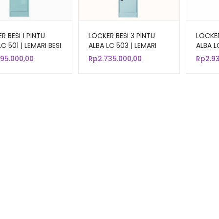
R BESI 1 PINTU
LOCKER BESI 3 PINTU
LOCKER
C 501 | LEMARI BESI
ALBA LC 503 | LEMARI
ALBA L
 1 SUSUN
BESI KECIL 3 SUSUN
BESI K
295.000,00
Rp
2.735.000,00
Rp
2.9