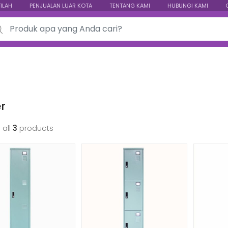
TILAH
PENJUALAN LUAR KOTA
TENTANG KAMI
HUBUNGI KAMI
ch for:
r
 all
3
products