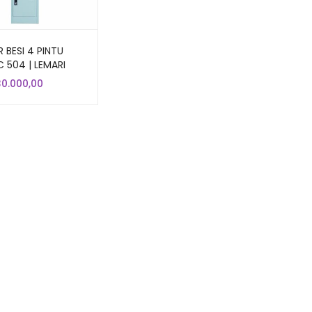
 BESI 4 PINTU
C 504 | LEMARI
ECIL 4 SUSUN
30.000,00