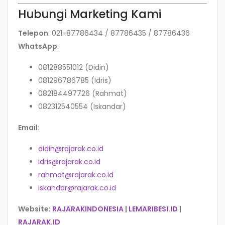
Hubungi Marketing Kami
Telepon
: 021-87786434 / 87786435 / 87786436
WhatsApp
:
081288551012 (Didin)
081296786785 (Idris)
082184497726 (Rahmat)
082312540554 (Iskandar)
Email
:
didin@rajarak.co.id
idris@rajarak.co.id
rahmat@rajarak.co.id
iskandar@rajarak.co.id
Website
:
RAJARAKINDONESIA
|
LEMARIBESI.ID
|
RAJARAK.ID