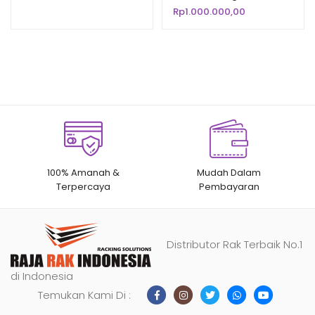
RR-170
Cemilan, Chiki, Mie
Rp
1.000.000,00
100% Amanah &
Mudah Dalam
Terpercaya
Pembayaran
Distributor Rak Terbaik No.1
di Indonesia
Temukan Kami Di :