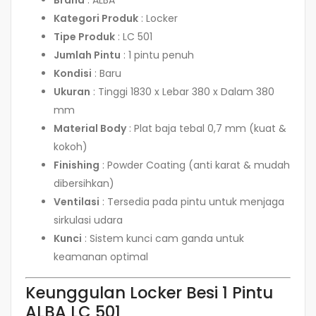
Brand
: ALBA
Kategori Produk
: Locker
Tipe Produk
: LC 501
Jumlah Pintu
: 1 pintu penuh
Kondisi
: Baru
Ukuran
: Tinggi 1830 x Lebar 380 x Dalam 380
mm
Material Body
: Plat baja tebal 0,7 mm (kuat &
kokoh)
Finishing
: Powder Coating (anti karat & mudah
dibersihkan)
Ventilasi
: Tersedia pada pintu untuk menjaga
sirkulasi udara
Kunci
: Sistem kunci cam ganda untuk
keamanan optimal
Keunggulan Locker Besi 1 Pintu
ALBA LC 501