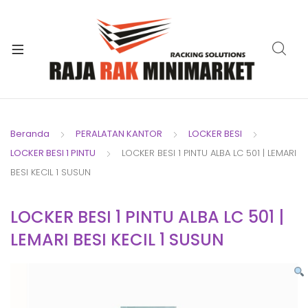
xpand
ild
xpand
enu
ild
xpand
enu
ild
xpand
enu
ild
Beranda
PERALATAN KANTOR
LOCKER BESI
xpand
enu
LOCKER BESI 1 PINTU
LOCKER BESI 1 PINTU ALBA LC 501 | LEMARI
ild
xpand
enu
BESI KECIL 1 SUSUN
ild
xpand
enu
LOCKER BESI 1 PINTU ALBA LC 501 |
ild
LEMARI BESI KECIL 1 SUSUN
enu