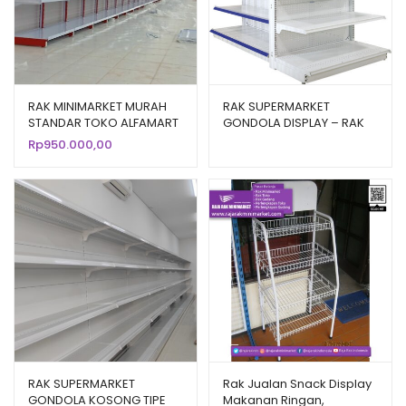
RAK MINIMARKET MURAH
RAK SUPERMARKET
STANDAR TOKO ALFAMART
GONDOLA DISPLAY – RAK
TIPE ZA-16
TOKO BESAR TIPE RR-170
Rp
950.000,00
RAK SUPERMARKET
Rak Jualan Snack Display
GONDOLA KOSONG TIPE
Makanan Ringan,